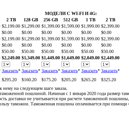
МОДЕЛИ С WI-FI И 4G:
2 TB
128 GB
256 GB
512 GB
1 TB
2 TB
0
$2,199.00
$1,299.00
$1,399.00
$1,599.00
$1,999.00
$2,399.00
$0.00
$0.00
$0.00
$0.00
$0.00
$0.00
0
$2,199.00
$1,299.00
$1,399.00
$1,599.00
$1,999.00
$2,399.00
$0.00
$0.00
$0.00
$0.00
$0.00
$0.00
$50.00
$50.00
$50.00
$50.00
$50.00
$50.00
0
$2,249.00
$1,349.00
$1,449.00
$1,649.00
$2,049.00
$2,449.00
*
Заказать
*
Заказать
*
Заказать
*
Заказать
*
Заказать
*
Заказать
*
$295.20
$160.20
$175.20
$205.20
$265.20
$325.20
к нему на следующем шаге заказа.
таможенной пошлиной. Начиная с 1 января 2020 года размер та
мость доставки не учитывается при расчете таможенной пошлины
ьзу таможни. Таможенная пошлина оплачивается при помощи би