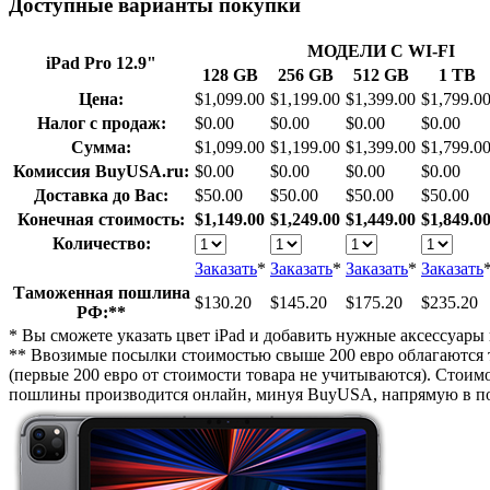
Доступные варианты покупки
МОДЕЛИ С WI-FI
iPad Pro 12.9"
128 GB
256 GB
512 GB
1 TB
Цена:
$1,099.00
$1,199.00
$1,399.00
$1,799.0
Налог с продаж:
$0.00
$0.00
$0.00
$0.00
Сумма:
$1,099.00
$1,199.00
$1,399.00
$1,799.0
Комиссия BuyUSA.ru:
$0.00
$0.00
$0.00
$0.00
Доставка до Вас:
$50.00
$50.00
$50.00
$50.00
Конечная стоимость:
$1,149.00
$1,249.00
$1,449.00
$1,849.0
Количество:
Заказать
*
Заказать
*
Заказать
*
Заказать
Таможенная пошлина
$130.20
$145.20
$175.20
$235.20
РФ:**
* Вы сможете указать цвет iPad и добавить нужные аксессуары 
** Ввозимые посылки стоимостью свыше 200 евро облагаются 
(первые 200 евро от стоимости товара не учитываются). Стои
пошлины производится онлайн, минуя BuyUSA, напрямую в пол