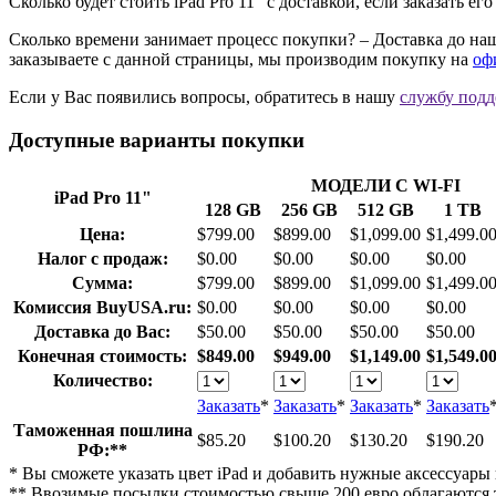
Сколько будет стоить iPad Pro 11" с доставкой, если заказать е
Сколько времени занимает процесс покупки? – Доставка до наше
заказываете с данной страницы, мы производим покупку на
оф
Если у Вас появились вопросы, обратитесь в нашу
cлужбу под
Доступные варианты покупки
МОДЕЛИ С WI-FI
iPad Pro 11"
128 GB
256 GB
512 GB
1 TB
Цена:
$799.00
$899.00
$1,099.00
$1,499.0
Налог с продаж:
$0.00
$0.00
$0.00
$0.00
Сумма:
$799.00
$899.00
$1,099.00
$1,499.0
Комиссия BuyUSA.ru:
$0.00
$0.00
$0.00
$0.00
Доставка до Вас:
$50.00
$50.00
$50.00
$50.00
Конечная стоимость:
$849.00
$949.00
$1,149.00
$1,549.0
Количество:
Заказать
*
Заказать
*
Заказать
*
Заказать
Таможенная пошлина
$85.20
$100.20
$130.20
$190.20
РФ:**
* Вы сможете указать цвет iPad и добавить нужные аксессуары 
** Ввозимые посылки стоимостью свыше 200 евро облагаются 