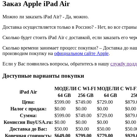
Заказ Apple iPad Air
Можно ли заказать iPad Air? - Да, можно.
Доставка осуществляется только в Россию? - Нет, во все страны
Сколько будет стоить iPad Air с доставкой, если заказать его ч
Сколько времени занимает процесс покупки? – Доставка до наше
производим покупку на
официальном сайте Apple
.
Если у Вас появились вопросы, обратитесь в нашу
cлужбу под
Доступные варианты покупки
МОДЕЛИ С WI-FI
МОДЕЛИ С WI-FI
iPad Air
64 GB
256 GB
64 GB
25
Цена:
$599.00
$749.00
$729.00
$879.
Налог с продаж:
$0.00
$0.00
$0.00
$0.00
Сумма:
$599.00
$749.00
$729.00
$879.
Комиссия BuyUSA.ru:
$0.00
$0.00
$0.00
$0.00
Доставка до Вас:
$50.00
$50.00
$50.00
$50.0
Конечная стоимость:
$649.00
$799.00
$779.00
$929.