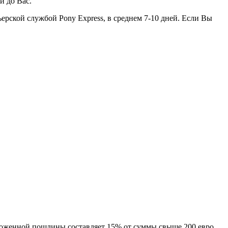
й до Вас.
ьерской службой Pony Express, в среднем 7-10 дней. Если Вы
моженной пошлины составляет 15% от суммы свыше 200 евро