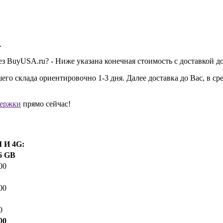
.
ерез BuyUSA.ru? - Ниже указана конечная стоимость с доставкой до
го склада ориентировочно 1-3 дня. Далее доставка до Вас, в ср
держки
прямо сейчас!
 И 4G:
6 GB
00
00
0
00