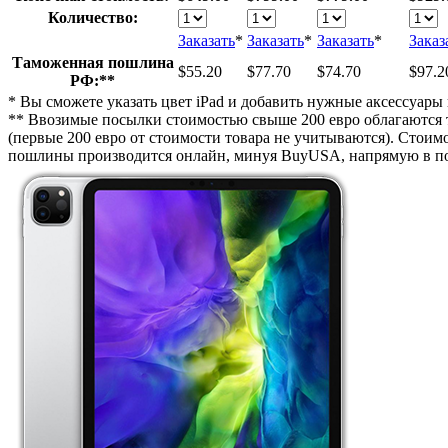
Количество:
Заказать
*
Заказать
*
Заказать
*
Заказ
Таможенная пошлина
$55.20
$77.70
$74.70
$97.2
РФ:**
* Вы сможете указать цвет iPad и добавить нужные аксессуары 
** Ввозимые посылки стоимостью свыше 200 евро облагаются 
(первые 200 евро от стоимости товара не учитываются). Стои
пошлины производится онлайн, минуя BuyUSA, напрямую в пол