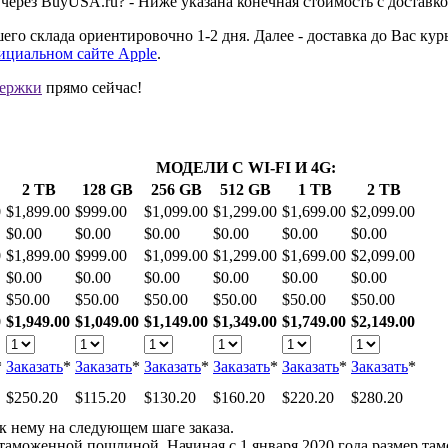
го через BuyUSA.ru? - Ниже указана конечная стоимость с доставко
го склада ориентировочно 1-2 дня. Далее - доставка до Вас кур
ициальном сайте Apple
.
держки
прямо сейчас!
МОДЕЛИ С WI-FI И 4G:
2 TB
128 GB
256 GB
512 GB
1 TB
2 TB
0
$1,899.00
$999.00
$1,099.00
$1,299.00
$1,699.00
$2,099.00
$0.00
$0.00
$0.00
$0.00
$0.00
$0.00
0
$1,899.00
$999.00
$1,099.00
$1,299.00
$1,699.00
$2,099.00
$0.00
$0.00
$0.00
$0.00
$0.00
$0.00
$50.00
$50.00
$50.00
$50.00
$50.00
$50.00
0
$1,949.00
$1,049.00
$1,149.00
$1,349.00
$1,749.00
$2,149.00
*
Заказать
*
Заказать
*
Заказать
*
Заказать
*
Заказать
*
Заказать
*
$250.20
$115.20
$130.20
$160.20
$220.20
$280.20
к нему на следующем шаге заказа.
таможенной пошлиной. Начиная с 1 января 2020 года размер та