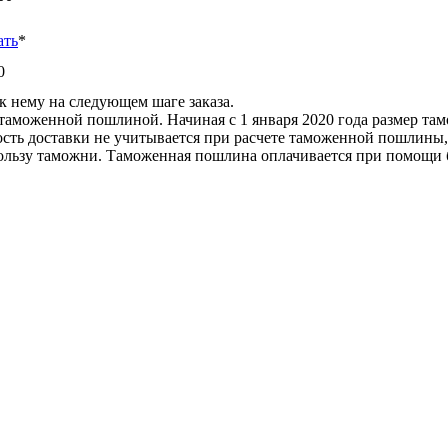
ать
*
0
к нему на следующем шаге заказа.
таможенной пошлиной. Начиная с 1 января 2020 года размер та
мость доставки не учитывается при расчете таможенной пошлины
ьзу таможни. Таможенная пошлина оплачивается при помощи би