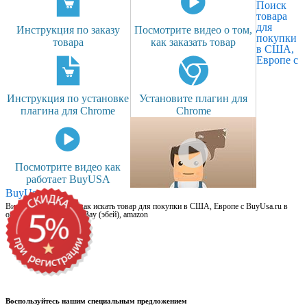
Поиск
товара
для
Инструкция по заказу
Посмотрите видео о том,
покупки
товара
как заказать товар
в США,
Европе с
Инструкция по установке
Установите плагин для
плагина для Chrome
Chrome
Посмотрите видео как
работает BuyUSA
BuyUsa.ru
Видео для новичков: как искать товар для покупки в США, Европе с BuyUsa.ru в
онлайн магазинах, на eBay (эбей), amazon
Воспользуйтесь нашим специальным предложением