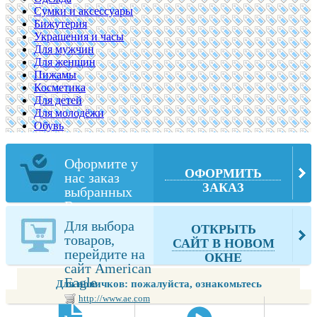
Сумки и аксессуары
Бижутерия
Украшения и часы
Для мужчин
Для женщин
Пижамы
Косметика
Для детей
Для молодёжи
Обувь
Оформите у
ОФОРМИТЬ
нас заказ
ЗАКАЗ
выбранных
Вами товаров
из American
Для выбора
ОТКРЫТЬ
Eagle
товаров,
САЙТ В НОВОМ
перейдите на
ОКНЕ
сайт American
Eagle
Для новичков: пожалуйста, ознакомьтесь
http://www.ae.com