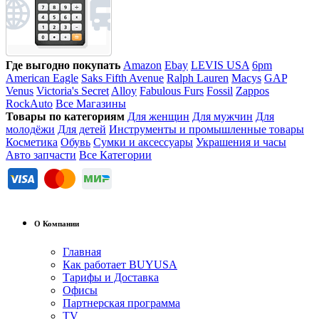
Где выгодно покупать
Amazon
Ebay
LEVIS USA
6pm
American Eagle
Saks Fifth Avenue
Ralph Lauren
Macys
GAP
Venus
Victoria's Secret
Alloy
Fabulous Furs
Fossil
Zappos
RockAuto
Все Магазины
Товары по категориям
Для женщин
Для мужчин
Для
молодёжи
Для детей
Инструменты и промышленные товары
Косметика
Обувь
Сумки и аксессуары
Украшения и часы
Авто запчасти
Все Категории
О Компании
Главная
Как работает BUYUSA
Тарифы и Доставка
Офисы
Партнерская программа
TV