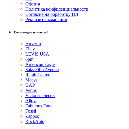
Оферта
Политика конфиденциальности
Согласие на обработку ПД
Реквизиты компании
Где выгодно покупать?
Amazon
Ebay
LEVIS USA
6pm
American Eagle
Saks Fifth Avenue
Ralph Lauren
Macys
GAP
Venus
Victoria's Secret
Alloy
Fabulous Furs
Fossil
Zappos
RockAuto