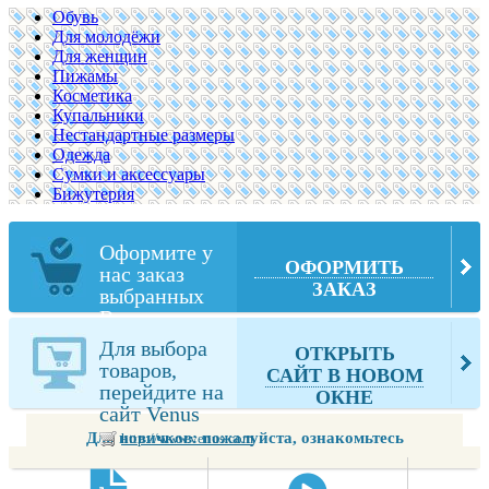
Обувь
Для молодёжи
Для женщин
Пижамы
Косметика
Купальники
Нестандартные размеры
Одежда
Сумки и аксессуары
Бижутерия
Оформите у
ОФОРМИТЬ
нас заказ
ЗАКАЗ
выбранных
Вами товаров
из Venus
Для выбора
ОТКРЫТЬ
товаров,
САЙТ В НОВОМ
перейдите на
ОКНЕ
сайт Venus
Для новичков: пожалуйста, ознакомьтесь
http://www.venus.com