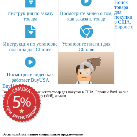
Поиск
товара
для
Инструкция по заказу
Посмотрите видео о том,
покупки
товара
как заказать товар
в США,
Европе с
Инструкция по установке
Установите плагин для
плагина для Chrome
Chrome
Посмотрите видео как
работает BuyUSA
BuyUsa.ru
Видео для новичков: как искать товар для покупки в США, Европе с BuyUsa.ru в
онлайн магазинах, на eBay (эбей), amazon
Воспользуйтесь нашим специальным предложением