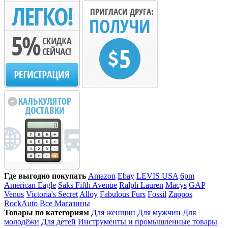
Где выгодно покупать
Amazon
Ebay
LEVIS USA
6pm
American Eagle
Saks Fifth Avenue
Ralph Lauren
Macys
GAP
Venus
Victoria's Secret
Alloy
Fabulous Furs
Fossil
Zappos
RockAuto
Все Магазины
Товары по категориям
Для женщин
Для мужчин
Для
молодёжи
Для детей
Инструменты и промышленные товары