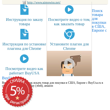
http://www.airoswiss.net/
Поиск
товара
для
Инструкция по заказу
Посмотрите видео о том,
покупки
товара
как заказать товар
в США,
Европе с
Инструкция по установке
Установите плагин для
плагина для Chrome
Chrome
Посмотрите видео как
работает BuyUSA
BuyUsa.ru
Видео для новичков: как искать товар для покупки в США, Европе с BuyUsa.ru в
онлайн магазинах, на eBay (эбей), amazon