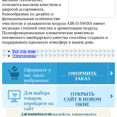
отличается высоким качеством и
широтой ассортимента.
Разнообразные по дизайну и
функциональным особенностям
очистители и увлажнители воздуха
AIR-O-SWISS имеют
несколько степеней очистки и ароматизации воздуха.
Полнофункциональные климатические комплексы
неизменного швейцарского качества способны создавать и
поддерживать идеальную атмосферу в вашем доме.
Всё для дома
Электроника
Оформите у
ОФОРМИТЬ
нас заказ
ЗАКАЗ
выбранных
Вами товаров
из
Для выбора
ОТКРЫТЬ
airoswiss.net
товаров,
САЙТ В НОВОМ
перейдите на
ОКНЕ
сайт
airoswiss.net
Для новичков: пожалуйста, ознакомьтесь