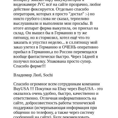
видеокамере JVC всё на сайте прозрачно, любое
действие фиксируется. Отдельно спасибо
операторам, которых я просто "достал" :-) но
никто грубого слова не сказал, терпеливо
выслушивали и выполняли мои просьбы. В
итоге аппарат фирма выкупила, он приехал на
склад. Он вышел бы в Германию в ту же
пятницу, но я стормозил, хотел ещё что-то
заказать и упустил неделю... в сл.пятницу мой
заказ улетел в Германию и ОЧЕНЬ оперативно
прибыл в Германию,а по России перемещался
вообще фантастически быстро. Через 14дней я
получил посылку. Упакована просто супер.
Спасибо фирме!!!
Владимир Люб, Sochi
Спасибо огромное всем сотрудникам компании
BuyUSA !!! Покупки на Ebay через BuyUSA - это
оказалось очень удобно, быстро, качественно и
ответственно. Отличная информативность на
сайте, добросовестность работы технической
поддержки (исчерпывающая информация при
общении по телефону, а также через систему
сообщений на сайте). Буду рекомендовать