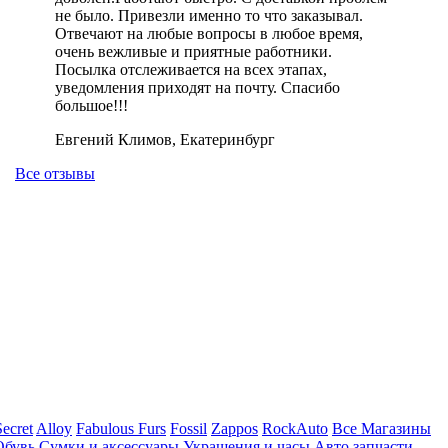
не было. Привезли именно то что заказывал.
Отвечают на любые вопросы в любое время,
очень вежливые и приятные работники.
Посылка отслеживается на всех этапах,
уведомления приходят на почту. Спасибо
большое!!!
Евгений Климов, Екатеринбург
Все отзывы
Secret
Alloy
Fabulous Furs
Fossil
Zappos
RockAuto
Все Магазины
Обувь
Сумки и аксессуары
Украшения и часы
Авто запчасти