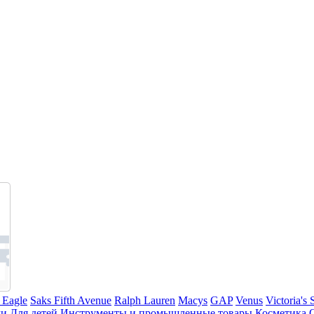
 Eagle
Saks Fifth Avenue
Ralph Lauren
Macys
GAP
Venus
Victoria's 
жи
Для детей
Инструменты и промышленные товары
Косметика