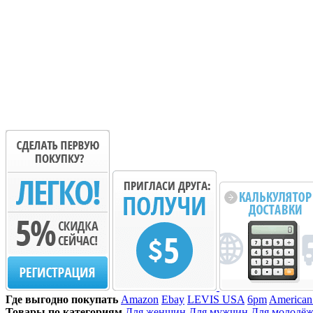
Где выгодно покупать
Amazon
Ebay
LEVIS USA
6pm
American
Товары по категориям
Для женщин
Для мужчин
Для молодё