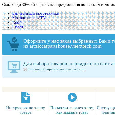
Скидки до 30%. Специальные предложения по шлемам и моток
Запчасти для мототехники
Мотоциклы и ATV
Хобби
Спорт
Оформите у нас заказ выбранных Вами т
из arcticcatpartshouse.vnexttech.com
Для выбора товаров, перейдите на сайт ar
http://arcticcatpartshouse.vnexttech.com
Инструкция по заказу
Посмотрите видео о том,
Инструкци
товара
как заказать товар
плагин