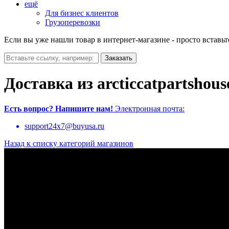
ещё
Для бизнес клиентов
Грузоперевозки
Если вы уже нашли товар в интернет-магазине - просто вставьт
Доставка из arcticcatpartshous
Есть вопрос?
Напишите нам!
Электронная почта:
support24x7@buyusa.ru
Назад к списку категорий магазинов