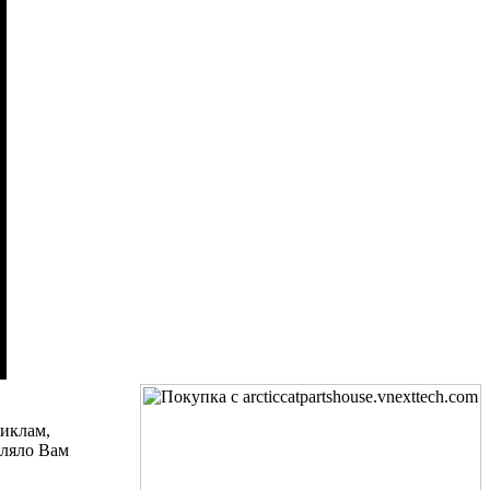
циклам,
вляло Вам