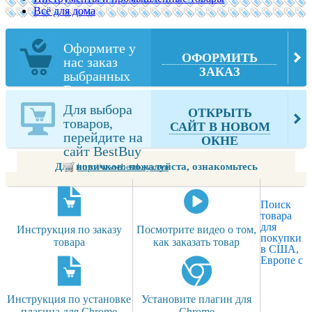
Всё для дома
Оформите у
ОФОРМИТЬ
нас заказ
ЗАКАЗ
выбранных
Вами товаров
из BestBuy
Для выбора
ОТКРЫТЬ
товаров,
САЙТ В НОВОМ
перейдите на
ОКНЕ
сайт BestBuy
Для новичков: пожалуйста, ознакомьтесь
http://www.bestbuy.com
Поиск
товара
для
Инструкция по заказу
Посмотрите видео о том,
покупки
товара
как заказать товар
в США,
Европе с
Инструкция по установке
Установите плагин для
плагина для Chrome
Chrome