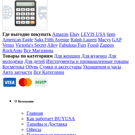
Где выгодно покупать
Amazon
Ebay
LEVIS USA
6pm
American Eagle
Saks Fifth Avenue
Ralph Lauren
Macys
GAP
Venus
Victoria's Secret
Alloy
Fabulous Furs
Fossil
Zappos
RockAuto
Все Магазины
Товары по категориям
Для женщин
Для мужчин
Для
молодёжи
Для детей
Инструменты и промышленные товары
Косметика
Обувь
Сумки и аксессуары
Украшения и часы
Авто запчасти
Все Категории
О Компании
Главная
Как работает BUYUSA
Тарифы и Доставка
Офисы
Партнерская программа