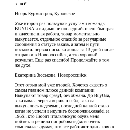
за всё!
Игорь Бурмистров, Куровское
Уже второй раз пользуюсь услугами команды
BUYUSA и видимо не последний. очень быстрая
и качественная работа, товар моментально
выкупается, отдельное спасибо за регулярные
сообщения о статусе заказа, а затем и пути
посылки. первая посылка дошла за 13 дней после
отправки в Новороссийск, а это хороший
результат. Еще раз спасибо! Продолжайте в том
же духе!
Екатерина Зюськова, Новороссийск
Этот отзыв мой уже второй. Хочется сказать о
самом главном плюсе данной компании
Выкупают товар сразу!, без обмана. До BuyUsa,
заказывала через американ сейл, заказы
выкупались неделями, последней каплей стало
когда не успели выкупить босоножки,casadei за
196$!, кто Любит итальянскую обувь меня
поймет. и решила попробовать,(хотя очень
сомневалась.думая, что все работают одинаково в