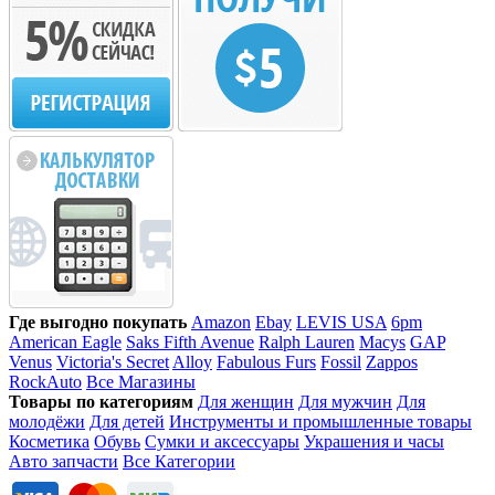
Где выгодно покупать
Amazon
Ebay
LEVIS USA
6pm
American Eagle
Saks Fifth Avenue
Ralph Lauren
Macys
GAP
Venus
Victoria's Secret
Alloy
Fabulous Furs
Fossil
Zappos
RockAuto
Все Магазины
Товары по категориям
Для женщин
Для мужчин
Для
молодёжи
Для детей
Инструменты и промышленные товары
Косметика
Обувь
Сумки и аксессуары
Украшения и часы
Авто запчасти
Все Категории