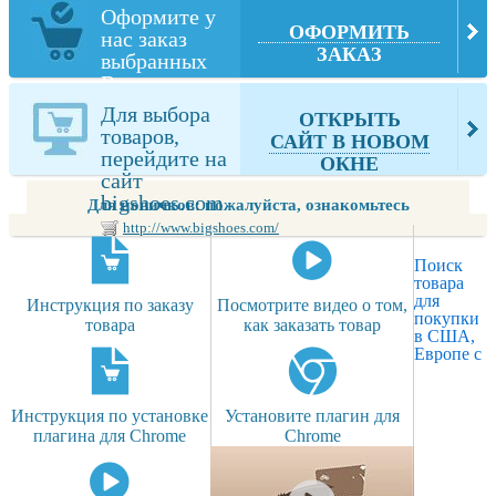
Оформите у
ОФОРМИТЬ
нас заказ
ЗАКАЗ
выбранных
Вами товаров
из
Для выбора
ОТКРЫТЬ
bigshoes.com
товаров,
САЙТ В НОВОМ
перейдите на
ОКНЕ
сайт
bigshoes.com
Для новичков: пожалуйста, ознакомьтесь
http://www.bigshoes.com/
Поиск
товара
для
Инструкция по заказу
Посмотрите видео о том,
покупки
товара
как заказать товар
в США,
Европе с
Инструкция по установке
Установите плагин для
плагина для Chrome
Chrome