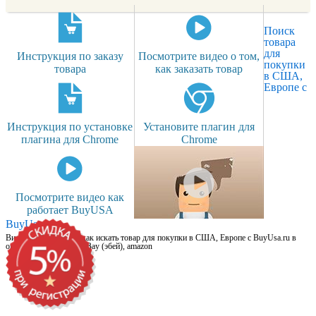
Поиск
товара
для
Инструкция по заказу
Посмотрите видео о том,
покупки
товара
как заказать товар
в США,
Европе с
Инструкция по установке
Установите плагин для
плагина для Chrome
Chrome
Посмотрите видео как
работает BuyUSA
BuyUsa.ru
Видео для новичков: как искать товар для покупки в США, Европе с BuyUsa.ru в
онлайн магазинах, на eBay (эбей), amazon