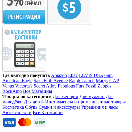
Где выгодно покупать
Amazon
Ebay
LEVIS USA
6pm
American Eagle
Saks Fifth Avenue
Ralph Lauren
Macys
GAP
Venus
Victoria's Secret
Alloy
Fabulous Furs
Fossil
Zappos
RockAuto
Все Магазины
Товары по категориям
Для женщин
Для мужчин
Для
молодёжи
Для детей
Инструменты и промышленные товары
Косметика
Обувь
Сумки и аксессуары
Украшения и часы
Авто запчасти
Все Категории