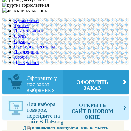
Купальники
Туризм
Для молодёжи
Обувь
Одежда
Сумки и аксессуары
Для женщин
Хобби
Для мужчин
Оформите у
ОФОРМИТЬ
нас заказ
ЗАКАЗ
выбранных
Вами товаров
из BillaBong
Для выбора
ОТКРЫТЬ
товаров,
САЙТ В НОВОМ
перейдите на
ОКНЕ
сайт BillaBong
Для новичков: пожалуйста, ознакомьтесь
https://www.billabong.com/