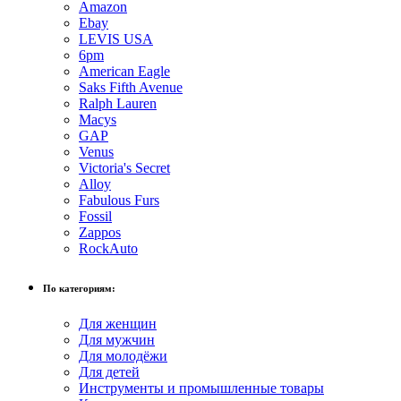
Amazon
Ebay
LEVIS USA
6pm
American Eagle
Saks Fifth Avenue
Ralph Lauren
Macys
GAP
Venus
Victoria's Secret
Alloy
Fabulous Furs
Fossil
Zappos
RockAuto
По категориям:
Для женщин
Для мужчин
Для молодёжи
Для детей
Инструменты и промышленные товары