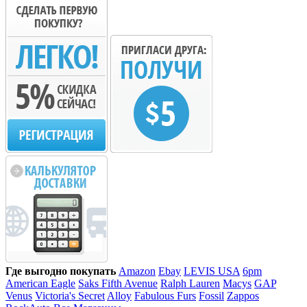
Где выгодно покупать
Amazon
Ebay
LEVIS USA
6pm
American Eagle
Saks Fifth Avenue
Ralph Lauren
Macys
GAP
Venus
Victoria's Secret
Alloy
Fabulous Furs
Fossil
Zappos