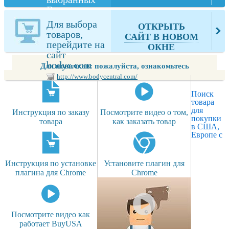
Вами товаров
из bodyc.com
Для выбора
ОТКРЫТЬ
товаров,
САЙТ В НОВОМ
перейдите на
ОКНЕ
сайт
bodyc.com
Для новичков: пожалуйста, ознакомьтесь
http://www.bodycentral.com/
Поиск
товара
для
Инструкция по заказу
Посмотрите видео о том,
покупки
товара
как заказать товар
в США,
Европе с
Инструкция по установке
Установите плагин для
плагина для Chrome
Chrome
Посмотрите видео как
работает BuyUSA