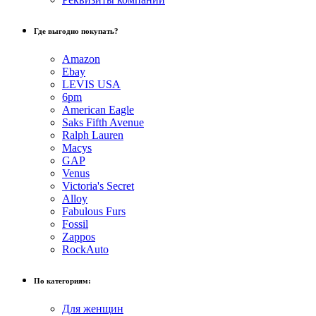
Где выгодно покупать?
Amazon
Ebay
LEVIS USA
6pm
American Eagle
Saks Fifth Avenue
Ralph Lauren
Macys
GAP
Venus
Victoria's Secret
Alloy
Fabulous Furs
Fossil
Zappos
RockAuto
По категориям:
Для женщин