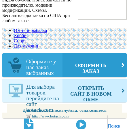
производителю, моделии
модификации. Схемы.
Бесплатная доставка по США при
любом заказе.
Охота и рыбалка
Хобби
Спорт
Для мужчин
Оформите у
ОФОРМИТЬ
нас заказ
ЗАКАЗ
выбранных
Вами товаров
из botach.com
Для выбора
ОТКРЫТЬ
товаров,
САЙТ В НОВОМ
перейдите на
ОКНЕ
сайт
botach.com
Для новичков: пожалуйста, ознакомьтесь
http://www.botach.com/
Поиск