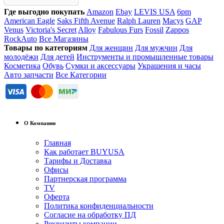
Где выгодно покупать
Amazon
Ebay
LEVIS USA
6pm
American Eagle
Saks Fifth Avenue
Ralph Lauren
Macys
GAP
Venus
Victoria's Secret
Alloy
Fabulous Furs
Fossil
Zappos
RockAuto
Все Магазины
Товары по категориям
Для женщин
Для мужчин
Для
молодёжи
Для детей
Инструменты и промышленные товары
Косметика
Обувь
Сумки и аксессуары
Украшения и часы
Авто запчасти
Все Категории
О Компании
Главная
Как работает BUYUSA
Тарифы и Доставка
Офисы
Партнерская программа
TV
Оферта
Политика конфиденциальности
Согласие на обработку ПД
Реквизиты компании