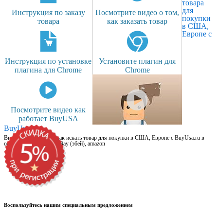
товара
для
Инструкция по заказу
Посмотрите видео о том,
покупки
товара
как заказать товар
в США,
Европе с
Инструкция по установке
Установите плагин для
плагина для Chrome
Chrome
Посмотрите видео как
работает BuyUSA
BuyUsa.ru
Видео для новичков: как искать товар для покупки в США, Европе с BuyUsa.ru в
онлайн магазинах, на eBay (эбей), amazon
Воспользуйтесь нашим специальным предложением