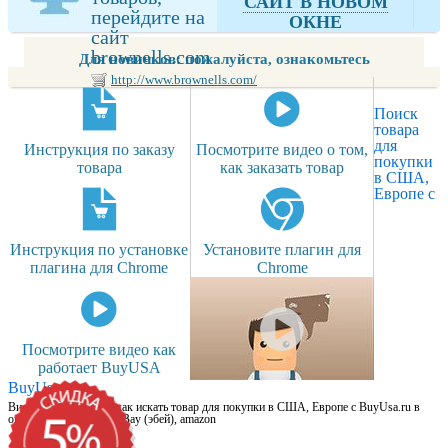
САЙТ В НОВОМ
перейдите на
ОКНЕ
сайт
brownells.com
Для новичков: пожалуйста, ознакомьтесь
http://www.brownells.com/
Поиск
товара
для
Инструкция по заказу
Посмотрите видео о том,
покупки
товара
как заказать товар
в США,
Европе с
Инструкция по установке
Установите плагин для
плагина для Chrome
Chrome
Посмотрите видео как
работает BuyUSA
BuyUsa.ru
Видео для новичков: как искать товар для покупки в США, Европе с BuyUsa.ru в
онлайн магазинах, на eBay (эбей), amazon