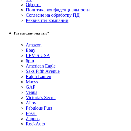
Оферта
Политика конфиденциальности
Согласие на обработку ПД
Реквизиты компании
Где выгодно покупать?
Amazon
Ebay
LEVIS USA
6pm
American Eagle
Saks Fifth Avenue
Ralph Lauren
Macys
GAP
Venus
Victoria's Secret
Alloy
Fabulous Furs
Fossil
Zappos
RockAuto