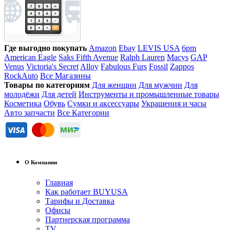
Где выгодно покупать
Amazon
Ebay
LEVIS USA
6pm
American Eagle
Saks Fifth Avenue
Ralph Lauren
Macys
GAP
Venus
Victoria's Secret
Alloy
Fabulous Furs
Fossil
Zappos
RockAuto
Все Магазины
Товары по категориям
Для женщин
Для мужчин
Для
молодёжи
Для детей
Инструменты и промышленные товары
Косметика
Обувь
Сумки и аксессуары
Украшения и часы
Авто запчасти
Все Категории
О Компании
Главная
Как работает BUYUSA
Тарифы и Доставка
Офисы
Партнерская программа
TV