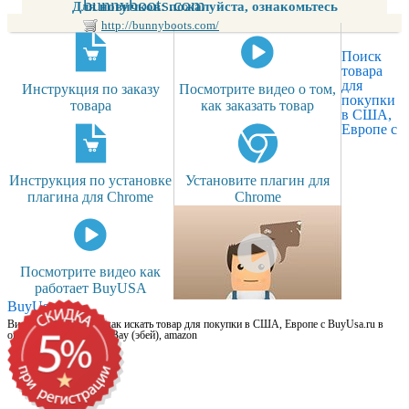
bunnyboots.com
Для новичков: пожалуйста, ознакомьтесь
http://bunnyboots.com/
Поиск
товара
для
Инструкция по заказу
Посмотрите видео о том,
покупки
товара
как заказать товар
в США,
Европе с
Инструкция по установке
Установите плагин для
плагина для Chrome
Chrome
Посмотрите видео как
работает BuyUSA
BuyUsa.ru
Видео для новичков: как искать товар для покупки в США, Европе с BuyUsa.ru в
онлайн магазинах, на eBay (эбей), amazon