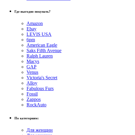
Где выгодно покупать?
Amazon
Ebay
LEVIS USA
6pm
American Eagle
Saks Fifth Avenue
Ralph Lauren
Macys
GAP
Venus
Victoria's Secret
Alloy
Fabulous Furs
Fossil
Zappos
RockAuto
По категориям:
Для женщин