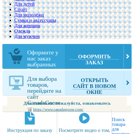
Для детей
Спорт
Для молодёжи
Сумки и аксессуары
Для женщин
Одежда
Для мужчин
Оформите у
ОФОРМИТЬ
нас заказ
ЗАКАЗ
выбранных
Вами товаров
из
Для выбора
ОТКРЫТЬ
CanadaGoose
товаров,
САЙТ В НОВОМ
перейдите на
ОКНЕ
сайт
CanadaGoose
Для новичков: пожалуйста, ознакомьтесь
https://www.canadagoose.com/
Поиск
товара
для
Инструкция по заказу
Посмотрите видео о том,
покупки