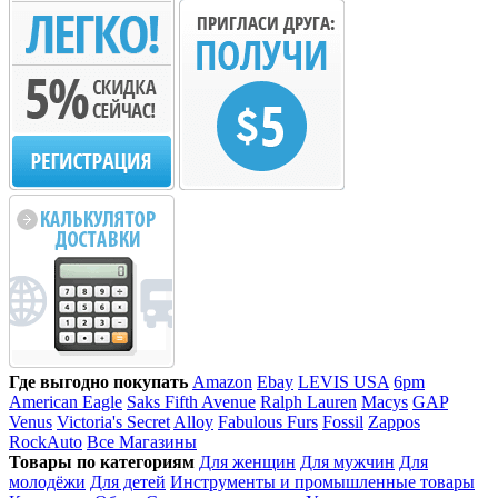
Где выгодно покупать
Amazon
Ebay
LEVIS USA
6pm
American Eagle
Saks Fifth Avenue
Ralph Lauren
Macys
GAP
Venus
Victoria's Secret
Alloy
Fabulous Furs
Fossil
Zappos
RockAuto
Все Магазины
Товары по категориям
Для женщин
Для мужчин
Для
молодёжи
Для детей
Инструменты и промышленные товары