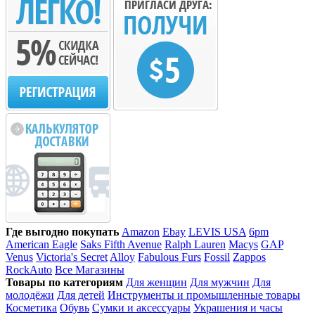
Где выгодно покупать
Amazon
Ebay
LEVIS USA
6pm
American Eagle
Saks Fifth Avenue
Ralph Lauren
Macys
GAP
Venus
Victoria's Secret
Alloy
Fabulous Furs
Fossil
Zappos
RockAuto
Все Магазины
Товары по категориям
Для женщин
Для мужчин
Для
молодёжи
Для детей
Инструменты и промышленные товары
Косметика
Обувь
Сумки и аксессуары
Украшения и часы