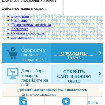
косметики и подарочных наборов.
Действуют акции и скидки.
Бижутерия
Чемоданы
Декоративная косметика
Косметика
Сумки и аксессуары
Для женщин
Оформите у
ОФОРМИТЬ
нас заказ
ЗАКАЗ
выбранных
Вами товаров
из chanel.com
Для выбора
ОТКРЫТЬ
товаров,
САЙТ В НОВОМ
перейдите на
ОКНЕ
сайт
chanel.com
Для новичков: пожалуйста, ознакомьтесь
http://www.chanel.com/
Поиск