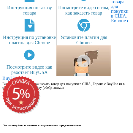
товара
для
Инструкция по заказу
Посмотрите видео о том,
покупки
товара
как заказать товар
в США,
Европе с
Инструкция по установке
Установите плагин для
плагина для Chrome
Chrome
Посмотрите видео как
работает BuyUSA
BuyUsa.ru
Видео для новичков: как искать товар для покупки в США, Европе с BuyUsa.ru в
онлайн магазинах, на eBay (эбей), amazon
Воспользуйтесь нашим специальным предложением