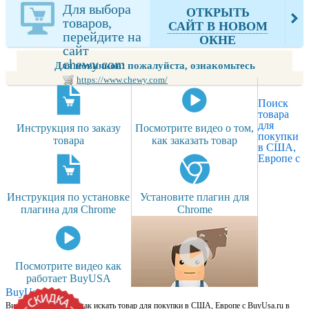
из chewy.com
Для выбора
ОТКРЫТЬ
товаров,
САЙТ В НОВОМ
перейдите на
ОКНЕ
сайт
chewy.com
Для новичков: пожалуйста, ознакомьтесь
https://www.chewy.com/
Поиск
товара
для
Инструкция по заказу
Посмотрите видео о том,
покупки
товара
как заказать товар
в США,
Европе с
Инструкция по установке
Установите плагин для
плагина для Chrome
Chrome
Посмотрите видео как
работает BuyUSA
BuyUsa.ru
Видео для новичков: как искать товар для покупки в США, Европе с BuyUsa.ru в