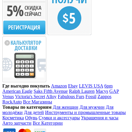
Где выгодно покупать
Amazon
Ebay
LEVIS USA
6pm
American Eagle
Saks Fifth Avenue
Ralph Lauren
Macys
GAP
Venus
Victoria's Secret
Alloy
Fabulous Furs
Fossil
Zappos
RockAuto
Все Магазины
Товары по категориям
Для женщин
Для мужчин
Для
молодёжи
Для детей
Инструменты и промышленные товары
Косметика
Обувь
Сумки и аксессуары
Украшения и часы
Авто запчасти
Все Категории