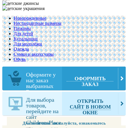
Новорожденные
Нестандартные размеры
Пижамы
Для детей
Купальники
Для молодёжи
Одежда
Сумки и аксессуары
Обувь
Оформите у
ОФОРМИТЬ
нас заказ
ЗАКАЗ
выбранных
Вами товаров
из
Для выбора
ОТКРЫТЬ
ChildrensPlace
товаров,
САЙТ В НОВОМ
перейдите на
ОКНЕ
сайт
ChildrensPlace
Для новичков: пожалуйста, ознакомьтесь