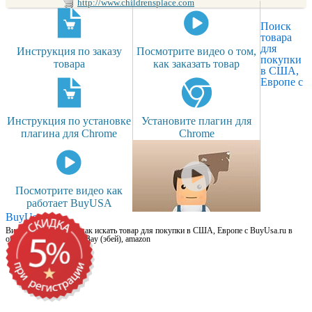
http://www.childrensplace.com
Поиск
товара
для
Инструкция по заказу
Посмотрите видео о том,
покупки
товара
как заказать товар
в США,
Европе с
Инструкция по установке
Установите плагин для
плагина для Chrome
Chrome
Посмотрите видео как
работает BuyUSA
BuyUsa.ru
Видео для новичков: как искать товар для покупки в США, Европе с BuyUsa.ru в
онлайн магазинах, на eBay (эбей), amazon