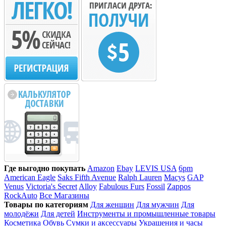
Где выгодно покупать
Amazon
Ebay
LEVIS USA
6pm
American Eagle
Saks Fifth Avenue
Ralph Lauren
Macys
GAP
Venus
Victoria's Secret
Alloy
Fabulous Furs
Fossil
Zappos
RockAuto
Все Магазины
Товары по категориям
Для женщин
Для мужчин
Для
молодёжи
Для детей
Инструменты и промышленные товары
Косметика
Обувь
Сумки и аксессуары
Украшения и часы