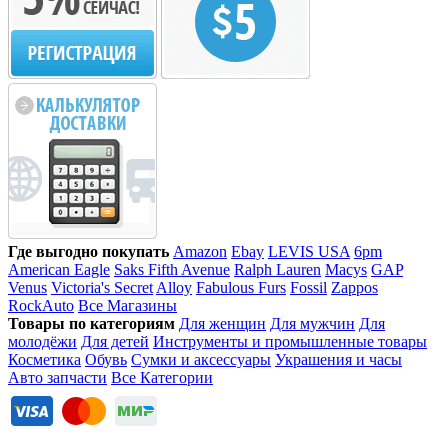
Где выгодно покупать
Amazon
Ebay
LEVIS USA
6pm
American Eagle
Saks Fifth Avenue
Ralph Lauren
Macys
GAP
Venus
Victoria's Secret
Alloy
Fabulous Furs
Fossil
Zappos
RockAuto
Все Магазины
Товары по категориям
Для женщин
Для мужчин
Для
молодёжи
Для детей
Инструменты и промышленные товары
Косметика
Обувь
Сумки и аксессуары
Украшения и часы
Авто запчасти
Все Категории