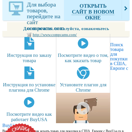
из
Для выбора
ОТКРЫТЬ
compcams.com
товаров,
САЙТ В НОВОМ
перейдите на
ОКНЕ
сайт
compcams.com
Для новичков: пожалуйста, ознакомьтесь
http://www.compcams.com/
Поиск
товара
для
Инструкция по заказу
Посмотрите видео о том,
покупки
товара
как заказать товар
в США,
Европе с
Инструкция по установке
Установите плагин для
плагина для Chrome
Chrome
Посмотрите видео как
работает BuyUSA
BuyUsa.ru
Видео для новичков: как искать товар для покупки в США, Европе с BuyUsa.ru в