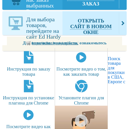
ЗАКАЗ
выбранных
Вами товаров
из Ed Hardy
Для выбора
ОТКРЫТЬ
товаров,
САЙТ В НОВОМ
перейдите на
ОКНЕ
сайт Ed Hardy
Для новичков: пожалуйста, ознакомьтесь
https://edhardyoriginals.com/
Поиск
товара
для
Инструкция по заказу
Посмотрите видео о том,
покупки
товара
как заказать товар
в США,
Европе с
Инструкция по установке
Установите плагин для
плагина для Chrome
Chrome
Посмотрите видео как