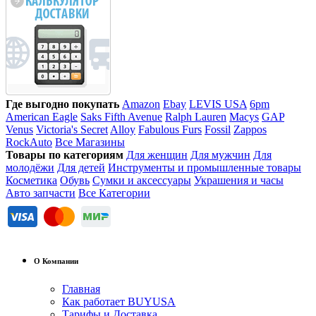
Где выгодно покупать
Amazon
Ebay
LEVIS USA
6pm
American Eagle
Saks Fifth Avenue
Ralph Lauren
Macys
GAP
Venus
Victoria's Secret
Alloy
Fabulous Furs
Fossil
Zappos
RockAuto
Все Магазины
Товары по категориям
Для женщин
Для мужчин
Для
молодёжи
Для детей
Инструменты и промышленные товары
Косметика
Обувь
Сумки и аксессуары
Украшения и часы
Авто запчасти
Все Категории
О Компании
Главная
Как работает BUYUSA
Тарифы и Доставка