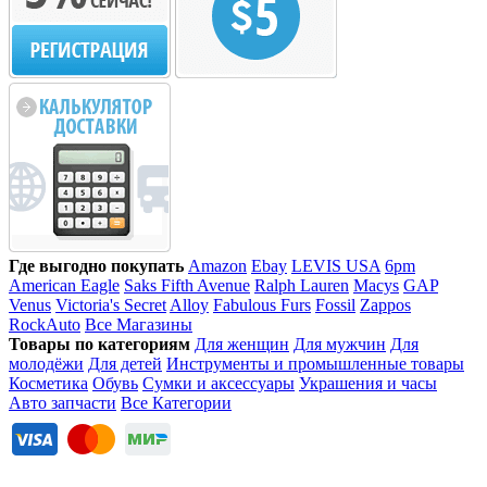
Где выгодно покупать
Amazon
Ebay
LEVIS USA
6pm
American Eagle
Saks Fifth Avenue
Ralph Lauren
Macys
GAP
Venus
Victoria's Secret
Alloy
Fabulous Furs
Fossil
Zappos
RockAuto
Все Магазины
Товары по категориям
Для женщин
Для мужчин
Для
молодёжи
Для детей
Инструменты и промышленные товары
Косметика
Обувь
Сумки и аксессуары
Украшения и часы
Авто запчасти
Все Категории