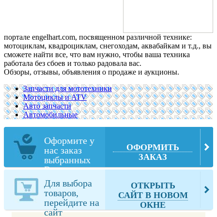
портале engelhart.com, посвященном различной технике:
мотоциклам, квадроциклам, снегоходам, аквабайкам и т.д., вы
сможете найти все, что вам нужно, чтобы ваша техника
работала без сбоев и только радовала вас.
Обзоры, отзывы, объявления о продаже и аукционы.
Запчасти для мототехники
Мотоциклы и ATV
Авто запчасти
Автомобильные
Оформите у
ОФОРМИТЬ
нас заказ
ЗАКАЗ
выбранных
Вами товаров
из
Для выбора
ОТКРЫТЬ
engelhart.com
товаров,
САЙТ В НОВОМ
перейдите на
ОКНЕ
сайт