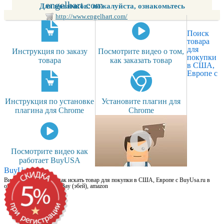
engelhart.com
Для новичков: пожалуйста, ознакомьтесь
http://www.engelhart.com/
Поиск
товара
для
Инструкция по заказу
Посмотрите видео о том,
покупки
товара
как заказать товар
в США,
Европе с
Инструкция по установке
Установите плагин для
плагина для Chrome
Chrome
Посмотрите видео как
работает BuyUSA
BuyUsa.ru
Видео для новичков: как искать товар для покупки в США, Европе с BuyUsa.ru в
онлайн магазинах, на eBay (эбей), amazon