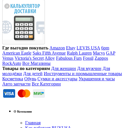
Где выгодно покупать
Amazon
Ebay
LEVIS USA
6pm
American Eagle
Saks Fifth Avenue
Ralph Lauren
Macys
GAP
Venus
Victoria's Secret
Alloy
Fabulous Furs
Fossil
Zappos
RockAuto
Все Магазины
Товары по категориям
Для женщин
Для мужчин
Для
молодёжи
Для детей
Инструменты и промышленные товары
Косметика
Обувь
Сумки и аксессуары
Украшения и часы
Авто запчасти
Все Категории
О Компании
Главная
Как работает BUYUSA