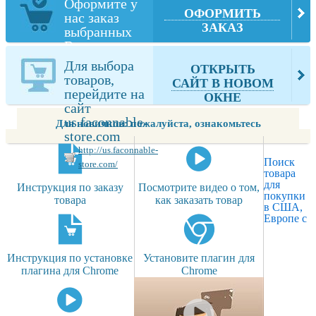
Оформите у
ОФОРМИТЬ
нас заказ
ЗАКАЗ
выбранных
Вами товаров
из
Для выбора
ОТКРЫТЬ
us.faconnable-
товаров,
САЙТ В НОВОМ
store.com
перейдите на
ОКНЕ
сайт
us.faconnable-
Для новичков: пожалуйста, ознакомьтесь
store.com
http://us.faconnable-
Поиск
store.com/
товара
для
Инструкция по заказу
Посмотрите видео о том,
покупки
товара
как заказать товар
в США,
Европе с
Инструкция по установке
Установите плагин для
плагина для Chrome
Chrome