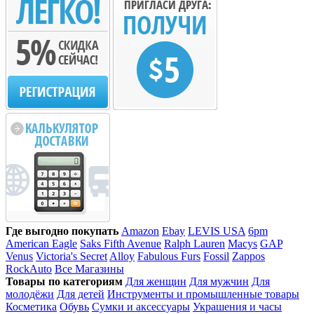
Где выгодно покупать
Amazon
Ebay
LEVIS USA
6pm
American Eagle
Saks Fifth Avenue
Ralph Lauren
Macys
GAP
Venus
Victoria's Secret
Alloy
Fabulous Furs
Fossil
Zappos
RockAuto
Все Магазины
Товары по категориям
Для женщин
Для мужчин
Для
молодёжи
Для детей
Инструменты и промышленные товары
Косметика
Обувь
Сумки и аксессуары
Украшения и часы