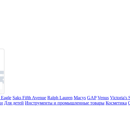
 Eagle
Saks Fifth Avenue
Ralph Lauren
Macys
GAP
Venus
Victoria's 
жи
Для детей
Инструменты и промышленные товары
Косметика