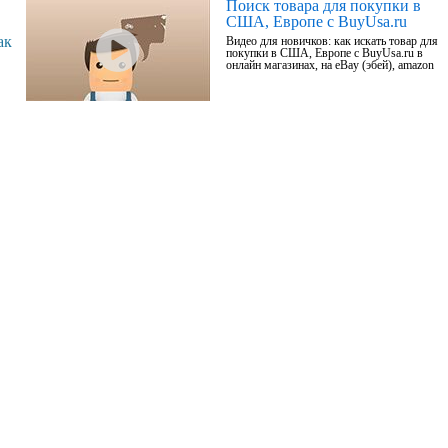
Поиск товара для покупки в
США, Европе с BuyUsa.ru
ак
Видео для новичков: как искать товар для
покупки в США, Европе с BuyUsa.ru в
онлайн магазинах, на eBay (эбей), amazon