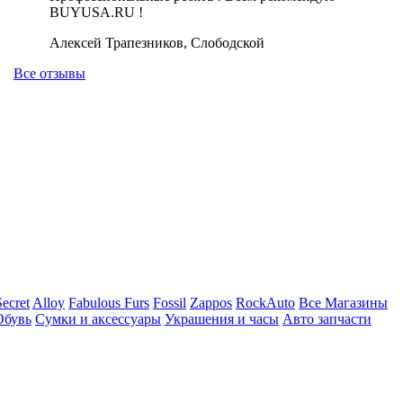
BUYUSA.RU !
Алексей Трапезников, Слободской
Все отзывы
Secret
Alloy
Fabulous Furs
Fossil
Zappos
RockAuto
Все Магазины
Обувь
Сумки и аксессуары
Украшения и часы
Авто запчасти