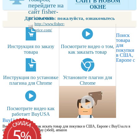
САЙТ В НОВОМ
перейдите на
ОКНЕ
сайт fisher-
price.com
Для новичков: пожалуйста, ознакомьтесь
http://www.fisher-
price.com/
Поиск
товара
для
Инструкция по заказу
Посмотрите видео о том,
покупки
товара
как заказать товар
в США,
Европе с
Инструкция по установке
Установите плагин для
плагина для Chrome
Chrome
Посмотрите видео как
работает BuyUSA
BuyUsa.ru
Видео для новичков: как искать товар для покупки в США, Европе с BuyUsa.ru в
онлайн магазинах, на eBay (эбей), amazon