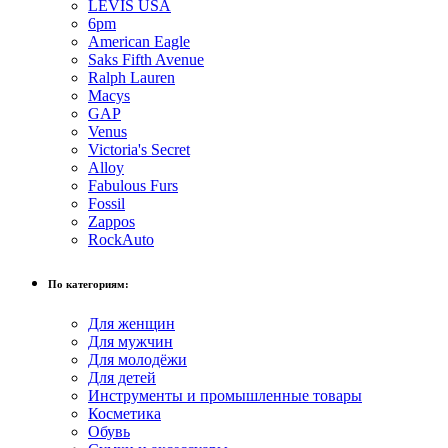
LEVIS USA
6pm
American Eagle
Saks Fifth Avenue
Ralph Lauren
Macys
GAP
Venus
Victoria's Secret
Alloy
Fabulous Furs
Fossil
Zappos
RockAuto
По категориям:
Для женщин
Для мужчин
Для молодёжи
Для детей
Инструменты и промышленные товары
Косметика
Обувь