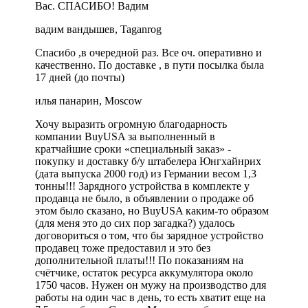
Вас. СПАСИБО! Вадим
вадим вандышев, Taganrog
Спасибо ,в очередной раз. Все оч. оперативно и
качественно. По доставке , в пути посылка была
17 дней (до почты)
илья панарин, Moscow
Хочу выразить огромную благодарность
компании BuyUSA за выполненный в
кратчайшие сроки «специальный заказ» -
покупку и доставку б/у штабелера Юнгхайнрих
(дата выпуска 2000 год) из Германии весом 1,3
тонны!!! Зарядного устройства в комплекте у
продавца не было, в объявлении о продаже об
этом было сказано, но BuyUSA каким-то образом
(для меня это до сих пор загадка?) удалось
договориться о том, что бы зарядное устройство
продавец тоже предоставил и это без
дополнительной платы!!! По показаниям на
счётчике, остаток ресурса аккумулятора около
1750 часов. Нужен он мужу на производство для
работы на один час в день, то есть хватит еще на