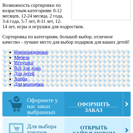
Возможность сортировки по
возрастным категориям: 0-12
месяцев, 12-24 месяца, 2 года,
3-4 года, 5-7 лет, 8-11 лет, 12-
14 лет, игры и игрушки для подростков.
Сортировка по категориям, большой выбор, отличное
качество - лучшее место для выбор подарков для ваших детей!
Новорожденные
Мебель
Игрушки
Всё для дома
Для детей
Хобби
Для молодёжи
Оформите у
ОФОРМИТЬ
нас заказ
ЗАКАЗ
выбранных
Вами товаров
из fisher-
Для выбора
ОТКРЫТЬ
price.com
товаров,