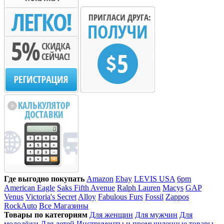
Где выгодно покупать
Amazon
Ebay
LEVIS USA
6pm
American Eagle
Saks Fifth Avenue
Ralph Lauren
Macys
GAP
Venus
Victoria's Secret
Alloy
Fabulous Furs
Fossil
Zappos
RockAuto
Все Магазины
Товары по категориям
Для женщин
Для мужчин
Для
молодёжи
Для детей
Инструменты и промышленные товары