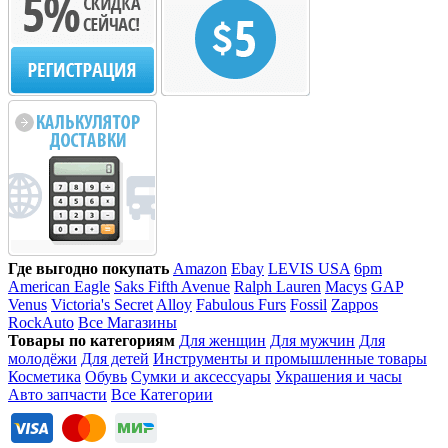
Где выгодно покупать
Amazon
Ebay
LEVIS USA
6pm
American Eagle
Saks Fifth Avenue
Ralph Lauren
Macys
GAP
Venus
Victoria's Secret
Alloy
Fabulous Furs
Fossil
Zappos
RockAuto
Все Магазины
Товары по категориям
Для женщин
Для мужчин
Для
молодёжи
Для детей
Инструменты и промышленные товары
Косметика
Обувь
Сумки и аксессуары
Украшения и часы
Авто запчасти
Все Категории