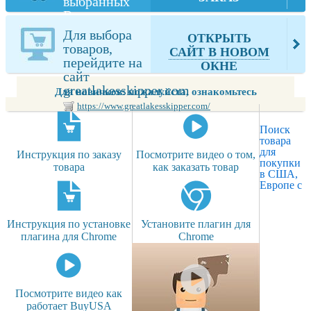
выбранных
Вами товаров
из
Для выбора
ОТКРЫТЬ
greatlakesskipper.com
товаров,
САЙТ В НОВОМ
перейдите на
ОКНЕ
сайт
greatlakesskipper.com
Для новичков: пожалуйста, ознакомьтесь
https://www.greatlakesskipper.com/
Поиск
товара
для
Инструкция по заказу
Посмотрите видео о том,
покупки
товара
как заказать товар
в США,
Европе с
Инструкция по установке
Установите плагин для
плагина для Chrome
Chrome
Посмотрите видео как
работает BuyUSA