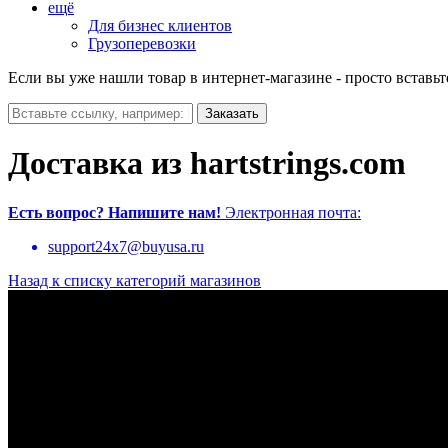
ещё
Для бизнес клиентов
Грузоперевозки
Если вы уже нашли товар в интернет-магазине - просто вставьт
Доставка из hartstrings.com
Есть вопрос?
Напишите нам!
Электронная почта:
support24x7@buyusa.ru
Назад к списку категорий магазинов