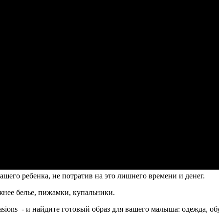
 вашего ребенка, не потратив на это лишнего времени и денег.
ижнее белье, пижамки, купальники.
casions - и найдите готовый образ для вашего малыша: одежда, об