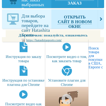
ЗАКАЗ
выбранных
Вами товаров
из Hatashita
Для выбора
ОТКРЫТЬ
Sports
товаров,
САЙТ В НОВОМ
перейдите на
ОКНЕ
сайт Hatashita
Sports
Для новичков: пожалуйста, ознакомьтесь
https://hatashitasports.com/
Поиск
товара
для
Инструкция по заказу
Посмотрите видео о том,
покупки
товара
как заказать товар
в США,
Европе с
Инструкция по установке
Установите плагин для
плагина для Chrome
Chrome
Посмотрите видео как