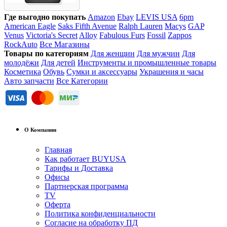
Где выгодно покупать
Amazon
Ebay
LEVIS USA
6pm
American Eagle
Saks Fifth Avenue
Ralph Lauren
Macys
GAP
Venus
Victoria's Secret
Alloy
Fabulous Furs
Fossil
Zappos
RockAuto
Все Магазины
Товары по категориям
Для женщин
Для мужчин
Для
молодёжи
Для детей
Инструменты и промышленные товары
Косметика
Обувь
Сумки и аксессуары
Украшения и часы
Авто запчасти
Все Категории
О Компании
Главная
Как работает BUYUSA
Тарифы и Доставка
Офисы
Партнерская программа
TV
Оферта
Политика конфиденциальности
Согласие на обработку ПД