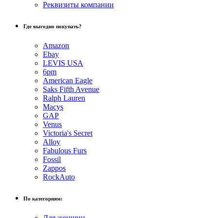
Реквизиты компании
Где выгодно покупать?
Amazon
Ebay
LEVIS USA
6pm
American Eagle
Saks Fifth Avenue
Ralph Lauren
Macys
GAP
Venus
Victoria's Secret
Alloy
Fabulous Furs
Fossil
Zappos
RockAuto
По категориям:
Для женщин