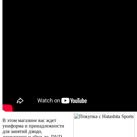
В этом магазине вас ждет
униформа и принадлежности
для занятий дзюдо,
джиуджицу и айки-до. DVD-