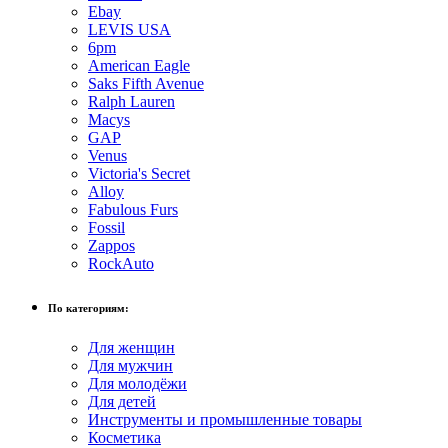
Ebay
LEVIS USA
6pm
American Eagle
Saks Fifth Avenue
Ralph Lauren
Macys
GAP
Venus
Victoria's Secret
Alloy
Fabulous Furs
Fossil
Zappos
RockAuto
По категориям:
Для женщин
Для мужчин
Для молодёжи
Для детей
Инструменты и промышленные товары
Косметика