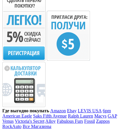
Где выгодно покупать
Amazon
Ebay
LEVIS USA
6pm
American Eagle
Saks Fifth Avenue
Ralph Lauren
Macys
GAP
Venus
Victoria's Secret
Alloy
Fabulous Furs
Fossil
Zappos
RockAuto
Все Магазины