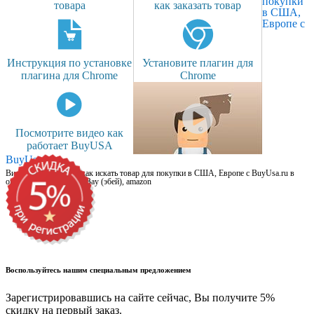
покупки
товара
как заказать товар
в США,
Европе с
Инструкция по установке
Установите плагин для
плагина для Chrome
Chrome
Посмотрите видео как
работает BuyUSA
BuyUsa.ru
Видео для новичков: как искать товар для покупки в США, Европе с BuyUsa.ru в
онлайн магазинах, на eBay (эбей), amazon
Воспользуйтесь нашим специальным предложением
Зарегистрировавшись на сайте сейчас, Вы получите 5%
скидку на первый заказ.