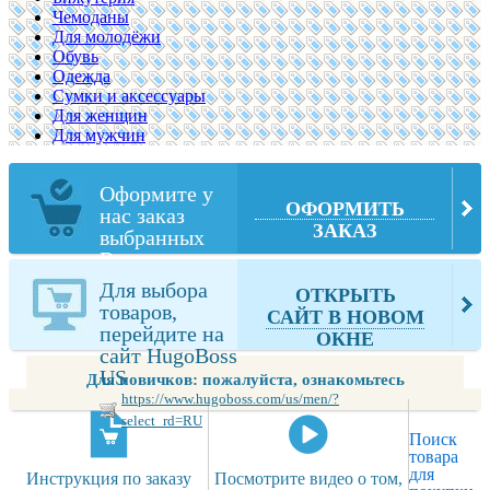
Чемоданы
Для молодёжи
Обувь
Одежда
Сумки и аксессуары
Для женщин
Для мужчин
Оформите у
ОФОРМИТЬ
нас заказ
ЗАКАЗ
выбранных
Вами товаров
из HugoBoss
Для выбора
ОТКРЫТЬ
US
товаров,
САЙТ В НОВОМ
перейдите на
ОКНЕ
сайт HugoBoss
US
Для новичков: пожалуйста, ознакомьтесь
https://www.hugoboss.com/us/men/?
select_rd=RU
Поиск
товара
для
Инструкция по заказу
Посмотрите видео о том,