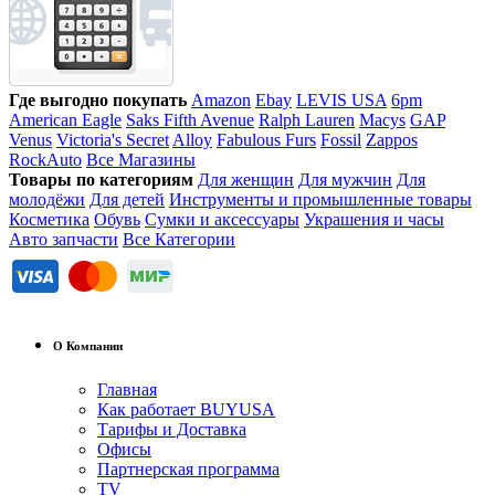
Где выгодно покупать
Amazon
Ebay
LEVIS USA
6pm
American Eagle
Saks Fifth Avenue
Ralph Lauren
Macys
GAP
Venus
Victoria's Secret
Alloy
Fabulous Furs
Fossil
Zappos
RockAuto
Все Магазины
Товары по категориям
Для женщин
Для мужчин
Для
молодёжи
Для детей
Инструменты и промышленные товары
Косметика
Обувь
Сумки и аксессуары
Украшения и часы
Авто запчасти
Все Категории
О Компании
Главная
Как работает BUYUSA
Тарифы и Доставка
Офисы
Партнерская программа
TV