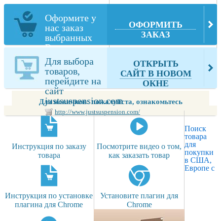
Оформите у
ОФОРМИТЬ
нас заказ
ЗАКАЗ
выбранных
Вами
товаров
Для выбора
ОТКРЫТЬ
из
товаров,
САЙТ В НОВОМ
justsuspension.com
перейдите на
ОКНЕ
сайт
justsuspension.com
Для новичков: пожалуйста, ознакомьтесь
http://www.justsuspension.com/
Поиск
товара
для
Инструкция по заказу
Посмотрите видео о том,
покупки
товара
как заказать товар
в США,
Европе с
Инструкция по установке
Установите плагин для
плагина для Chrome
Chrome