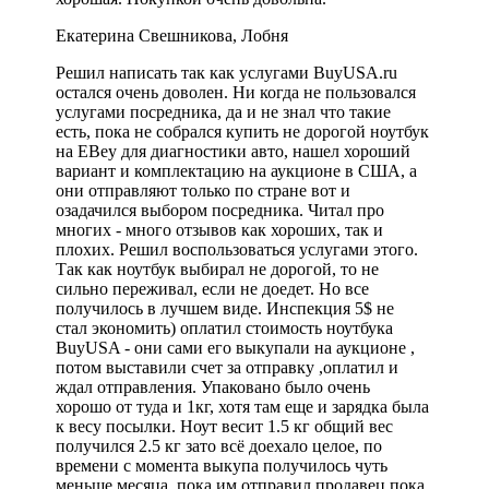
Екатерина Свешникова, Лобня
Решил написать так как услугами BuyUSA.ru
остался очень доволен. Ни когда не пользовался
услугами посредника, да и не знал что такие
есть, пока не собрался купить не дорогой ноутбук
на EBey для диагностики авто, нашел хороший
вариант и комплектацию на аукционе в США, а
они отправляют только по стране вот и
озадачился выбором посредника. Читал про
многих - много отзывов как хороших, так и
плохих. Решил воспользоваться услугами этого.
Так как ноутбук выбирал не дорогой, то не
сильно переживал, если не доедет. Но все
получилось в лучшем виде. Инспекция 5$ не
стал экономить) оплатил стоимость ноутбука
BuyUSA - они сами его выкупали на аукционе ,
потом выставили счет за отправку ,оплатил и
ждал отправления. Упаковано было очень
хорошо от туда и 1кг, хотя там еще и зарядка была
к весу посылки. Ноут весит 1.5 кг общий вес
получился 2.5 кг зато всё доехало целое, по
времени с момента выкупа получилось чуть
меньше месяца, пока им отправил продавец пока