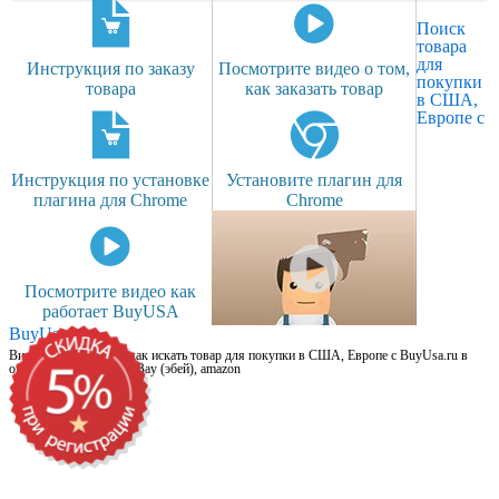
Поиск
товара
для
Инструкция по заказу
Посмотрите видео о том,
покупки
товара
как заказать товар
в США,
Европе с
Инструкция по установке
Установите плагин для
плагина для Chrome
Chrome
Посмотрите видео как
работает BuyUSA
BuyUsa.ru
Видео для новичков: как искать товар для покупки в США, Европе с BuyUsa.ru в
онлайн магазинах, на eBay (эбей), amazon