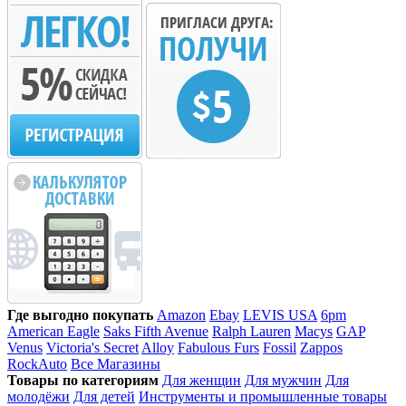
Где выгодно покупать
Amazon
Ebay
LEVIS USA
6pm
American Eagle
Saks Fifth Avenue
Ralph Lauren
Macys
GAP
Venus
Victoria's Secret
Alloy
Fabulous Furs
Fossil
Zappos
RockAuto
Все Магазины
Товары по категориям
Для женщин
Для мужчин
Для
молодёжи
Для детей
Инструменты и промышленные товары