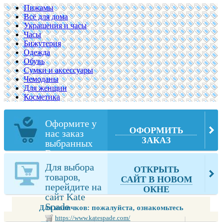
Пижамы
Всё для дома
Украшения и часы
Часы
Бижутерия
Одежда
Обувь
Сумки и аксессуары
Чемоданы
Для женщин
Косметика
Оформите у
ОФОРМИТЬ
нас заказ
ЗАКАЗ
выбранных
Вами товаров
из Kate Spade
Для выбора
ОТКРЫТЬ
товаров,
САЙТ В НОВОМ
перейдите на
ОКНЕ
сайт Kate
Spade
Для новичков: пожалуйста, ознакомьтесь
https://www.katespade.com/