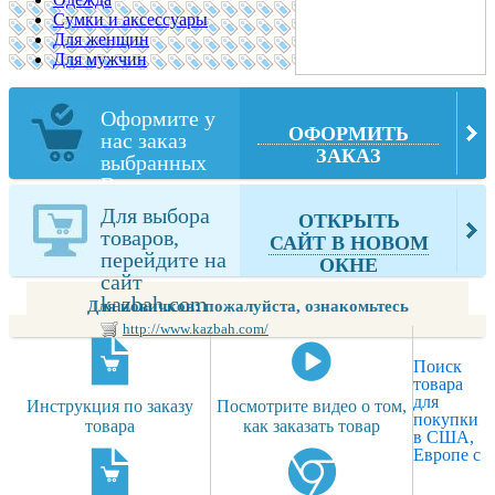
Сумки и аксессуары
Для женщин
Для мужчин
Оформите у
ОФОРМИТЬ
нас заказ
ЗАКАЗ
выбранных
Вами товаров
из kazbah.com
Для выбора
ОТКРЫТЬ
товаров,
САЙТ В НОВОМ
перейдите на
ОКНЕ
сайт
kazbah.com
Для новичков: пожалуйста, ознакомьтесь
http://www.kazbah.com/
Поиск
товара
для
Инструкция по заказу
Посмотрите видео о том,
покупки
товара
как заказать товар
в США,
Европе с