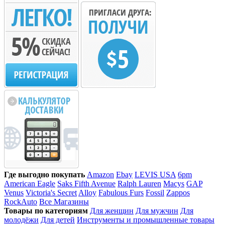
Где выгодно покупать
Amazon
Ebay
LEVIS USA
6pm
American Eagle
Saks Fifth Avenue
Ralph Lauren
Macys
GAP
Venus
Victoria's Secret
Alloy
Fabulous Furs
Fossil
Zappos
RockAuto
Все Магазины
Товары по категориям
Для женщин
Для мужчин
Для
молодёжи
Для детей
Инструменты и промышленные товары