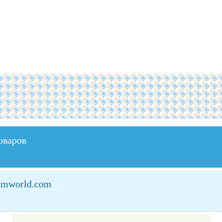
оваров
ktmworld.com