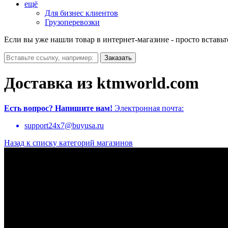
ещё
Для бизнес клиентов
Грузоперевозки
Если вы уже нашли товар в интернет-магазине - просто вставьт
Доставка из ktmworld.com
Есть вопрос?
Напишите нам!
Электронная почта:
support24x7@buyusa.ru
Назад к списку категорий магазинов