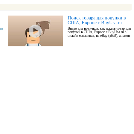
Поиск товара для покупки в
США, Европе с BuyUsa.ru
ак
Видео для новичков: как искать товар для
покупки в США, Европе с BuyUsa.ru в
онлайн магазинах, на eBay (эбей), amazon