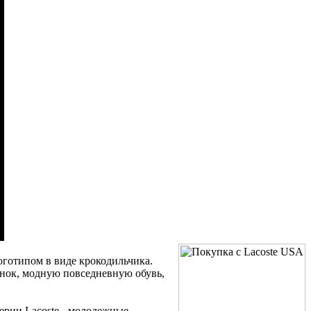
оготипом в виде крокодильчика.
инок, модную повседневную обувь,
ерии Lacoste - молодежные