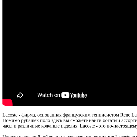
Lacoste - фирма, основанная французским теннисистом Renе La
Помимо рубашек поло здесь вы сможете найти богатый ассорт
часы и различные кожаные изделия. Lacoste - это по-настоящем
Наряду с одеждой, обувью и аксессуарами, компания Lacoste