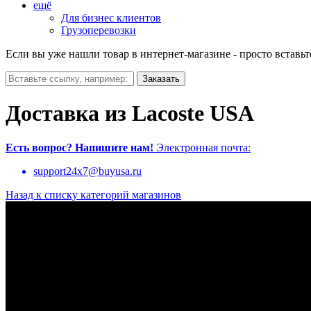
ещё
Для бизнес клиентов
Грузоперевозки
Если вы уже нашли товар в интернет-магазине - просто вставьт
Доставка из Lacoste USA
Есть вопрос?
Напишите нам!
Электронная почта:
support24x7@buyusa.ru
Назад к списку категорий магазинов