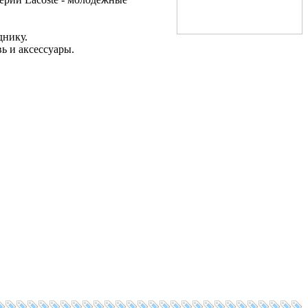
днику.
вь и аксессуары.