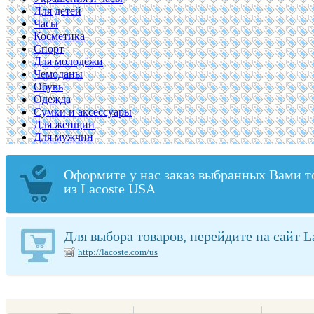
Для детей
Часы
Косметика
Спорт
Для молодёжи
Чемоданы
Обувь
Одежда
Сумки и аксессуары
Для женщин
Для мужчин
Оформите у нас заказ выбранных Вами т
из Lacoste USA
Для выбора товаров, перейдите на сайт 
http://lacoste.com/us