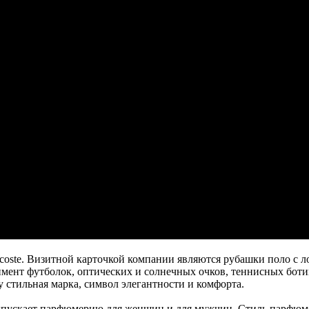
coste. Визитной карточкой компании являются рубашки поло с л
имент футболок, оптических и солнечных очков, теннисных бот
у стильная марка, символ элегантности и комфорта.
 выпускает парфюмерию для женщин и для мужчин. Стиль парфюм