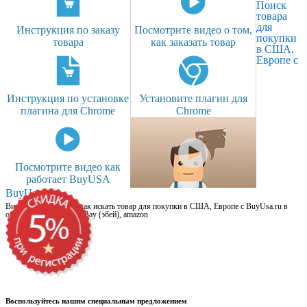
Поиск
товара
для
Инструкция по заказу
Посмотрите видео о том,
покупки
товара
как заказать товар
в США,
Европе с
Инструкция по установке
Установите плагин для
плагина для Chrome
Chrome
Посмотрите видео как
работает BuyUSA
BuyUsa.ru
Видео для новичков: как искать товар для покупки в США, Европе с BuyUsa.ru в
онлайн магазинах, на eBay (эбей), amazon
Воспользуйтесь нашим специальным предложением