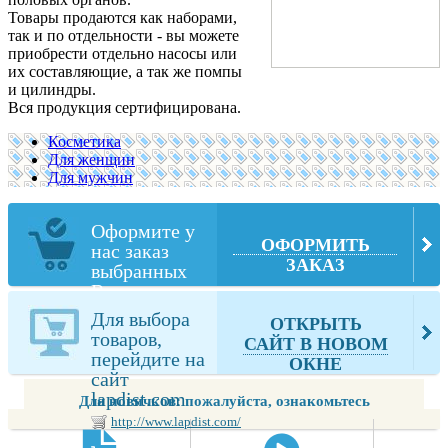
Товары продаются как наборами,
так и по отдельности - вы можете
приобрести отдельно насосы или
их составляющие, а так же помпы
и цилиндры.
Вся продукция сертифицирована.
Косметика
Для женщин
Для мужчин
Оформите у
ОФОРМИТЬ
нас заказ
ЗАКАЗ
выбранных
Вами товаров
из lapdist.com
Для выбора
ОТКРЫТЬ
товаров,
САЙТ В НОВОМ
перейдите на
ОКНЕ
сайт
lapdist.com
Для новичков: пожалуйста, ознакомьтесь
http://www.lapdist.com/