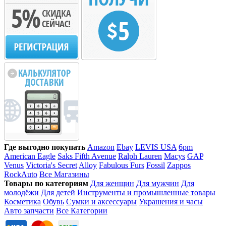
Где выгодно покупать
Amazon
Ebay
LEVIS USA
6pm
American Eagle
Saks Fifth Avenue
Ralph Lauren
Macys
GAP
Venus
Victoria's Secret
Alloy
Fabulous Furs
Fossil
Zappos
RockAuto
Все Магазины
Товары по категориям
Для женщин
Для мужчин
Для
молодёжи
Для детей
Инструменты и промышленные товары
Косметика
Обувь
Сумки и аксессуары
Украшения и часы
Авто запчасти
Все Категории