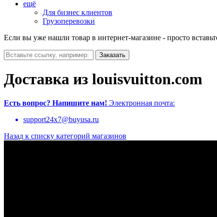
ещё
Для бизнес клиентов
Грузоперевозки
Если вы уже нашли товар в интернет-магазине - просто вставьт
Доставка из louisvuitton.com
Есть вопрос?
Напишите нам!
Электронная почта:
support24x7@buyusa.ru
Назад к списку категорий магазинов