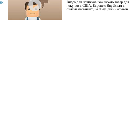
ак
Видео для новичков: как искать товар для
покупки в США, Европе с BuyUsa.ru в
онлайн магазинах, на eBay (эбей), amazon