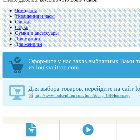
Чемоданы
Украшения и часы
Одежда
Обувь
Сумки и аксессуары
Для мужчин
Для женщин
Оформите у нас заказ выбранных Вами т
из louisvuitton.com
Для выбора товаров, перейдите на сайт lo
http://www.louisvuitton.com/front/#/eng_US/Homepage