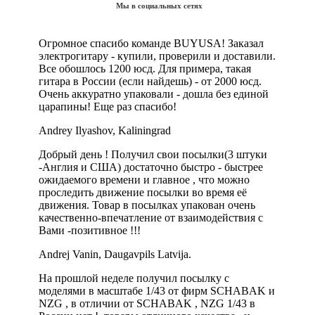
Мы в социальных сетях
Огромное спасибо команде BUYUSA! Заказал
электрогитару - купили, проверили и доставили.
Все обошлось 1200 юсд. Для примера, такая
гитара в России (если найдешь) - от 2000 юсд.
Очень аккуратно упаковали - дошла без единой
царапины! Еще раз спасибо!
Andrey Ilyashov, Kaliningrad
Добрый день ! Получил свои посылки(3 штуки
-Англия и США) достаточно быстро - быстрее
ожидаемого времени и главное , что можно
проследить движение посылки во время её
движения. Товар в посылках упакован очень
качественно-впечатление от взаимодействия с
Вами -позитивное !!!
Andrej Vanin, Daugavpils Latvija.
На прошлой неделе получил посылку с
моделями в масштабе 1/43 от фирм SCHABAK и
NZG , в отличии от SCHABAK , NZG 1/43 в