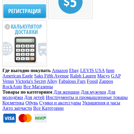
Где выгодно покупать
Amazon
Ebay
LEVIS USA
6pm
American Eagle
Saks Fifth Avenue
Ralph Lauren
Macys
GAP
Venus
Victoria's Secret
Alloy
Fabulous Furs
Fossil
Zappos
RockAuto
Все Магазины
Товары по категориям
Для женщин
Для мужчин
Для
молодёжи
Для детей
Инструменты и промышленные товары
Косметика
Обувь
Сумки и аксессуары
Украшения и часы
Авто запчасти
Все Категории