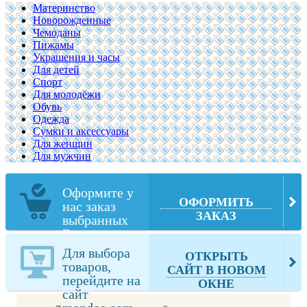
Материнство
Новорожденные
Чемоданы
Пижамы
Украшения и часы
Для детей
Спорт
Для молодёжи
Обувь
Одежда
Сумки и аксессуары
Для женщин
Для мужчин
Оформите у
ОФОРМИТЬ
нас заказ
ЗАКАЗ
выбранных
Вами товаров
из
Для выбора
ОТКРЫТЬ
mandco.com
товаров,
САЙТ В НОВОМ
перейдите на
ОКНЕ
сайт