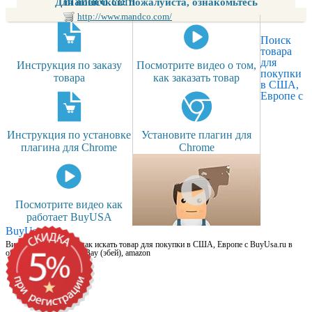
mandco.com
Для новичков: пожалуйста, ознакомьтесь
http://www.mandco.com/
Поиск
товара
для
Инструкция по заказу
Посмотрите видео о том,
покупки
товара
как заказать товар
в США,
Европе с
Инструкция по установке
Установите плагин для
плагина для Chrome
Chrome
Посмотрите видео как
работает BuyUSA
BuyUsa.ru
Видео для новичков: как искать товар для покупки в США, Европе с BuyUsa.ru в
онлайн магазинах, на eBay (эбей), amazon