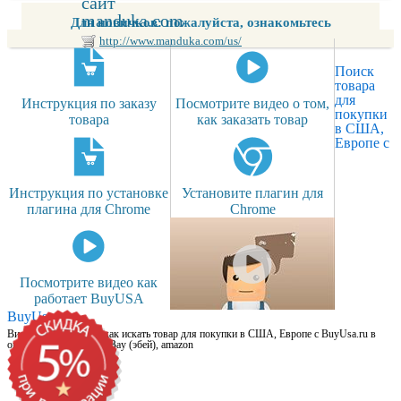
сайт
manduka.com
Для новичков: пожалуйста, ознакомьтесь
http://www.manduka.com/us/
Поиск
товара
для
Инструкция по заказу
Посмотрите видео о том,
покупки
товара
как заказать товар
в США,
Европе с
Инструкция по установке
Установите плагин для
плагина для Chrome
Chrome
Посмотрите видео как
работает BuyUSA
BuyUsa.ru
Видео для новичков: как искать товар для покупки в США, Европе с BuyUsa.ru в
онлайн магазинах, на eBay (эбей), amazon