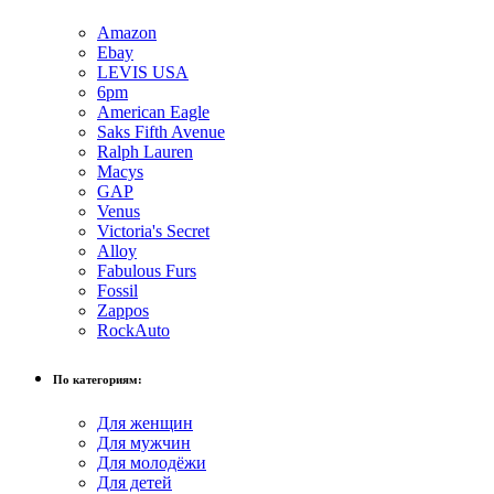
Amazon
Ebay
LEVIS USA
6pm
American Eagle
Saks Fifth Avenue
Ralph Lauren
Macys
GAP
Venus
Victoria's Secret
Alloy
Fabulous Furs
Fossil
Zappos
RockAuto
По категориям:
Для женщин
Для мужчин
Для молодёжи
Для детей