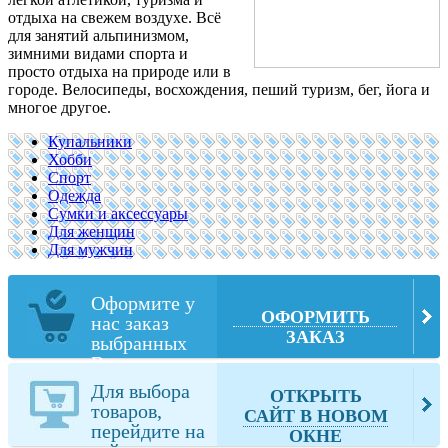
отдыха на свежем воздухе. Всё
для занятий альпинизмом,
зимними видами спорта и
просто отдыха на природе или в
городе. Велосипеды, восхождения, пеший туризм, бег, йога и
многое другое.
Купальники
Хобби
Спорт
Одежда
Сумки и аксессуары
Для женщин
Для мужчин
Оформите у
ОФОРМИТЬ
нас заказ
ЗАКАЗ
выбранных
Вами товаров
из
Для выбора
ОТКРЫТЬ
manduka.com
товаров,
САЙТ В НОВОМ
перейдите на
ОКНЕ