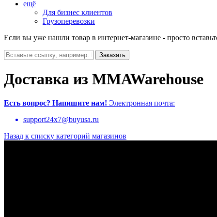
ещё
Для бизнес клиентов
Грузоперевозки
Если вы уже нашли товар в интернет-магазине - просто вставьт
Доставка из MMAWarehouse
Есть вопрос?
Напишите нам!
Электронная почта:
support24x7@buyusa.ru
Назад к списку категорий магазинов