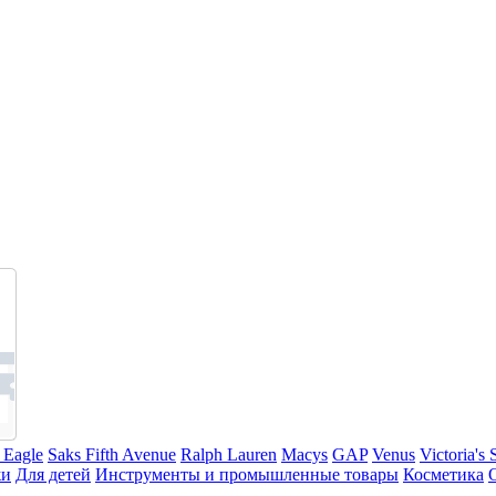
 Eagle
Saks Fifth Avenue
Ralph Lauren
Macys
GAP
Venus
Victoria's 
жи
Для детей
Инструменты и промышленные товары
Косметика