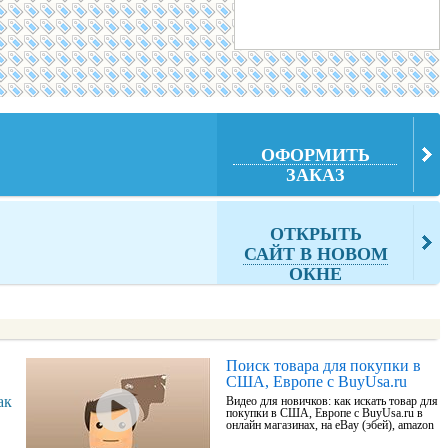
ОФОРМИТЬ
ЗАКАЗ
ОТКРЫТЬ
САЙТ В НОВОМ
ОКНЕ
Поиск товара для покупки в
США, Европе с BuyUsa.ru
ак
Видео для новичков: как искать товар для
покупки в США, Европе с BuyUsa.ru в
онлайн магазинах, на eBay (эбей), amazon