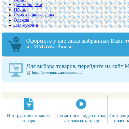
Для молодёжи
Обувь
Сумки и аксессуары
Одежда
Для мужчин
Оформите у нас заказ выбранных Вами т
из MMAWarehouse
Для выбора товаров, перейдите на сайт
http://www.mmawarehouse.com/
Инструкция по заказу
Посмотрите видео о том,
Инструкци
товара
как заказать товар
плагин