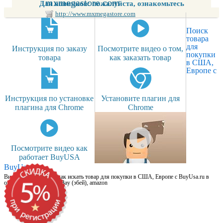
mxmegastore.com
Для новичков: пожалуйста, ознакомьтесь
http://www.mxmegastore.com
Поиск
товара
для
Инструкция по заказу
Посмотрите видео о том,
покупки
товара
как заказать товар
в США,
Европе с
Инструкция по установке
Установите плагин для
плагина для Chrome
Chrome
Посмотрите видео как
работает BuyUSA
BuyUsa.ru
Видео для новичков: как искать товар для покупки в США, Европе с BuyUsa.ru в
онлайн магазинах, на eBay (эбей), amazon