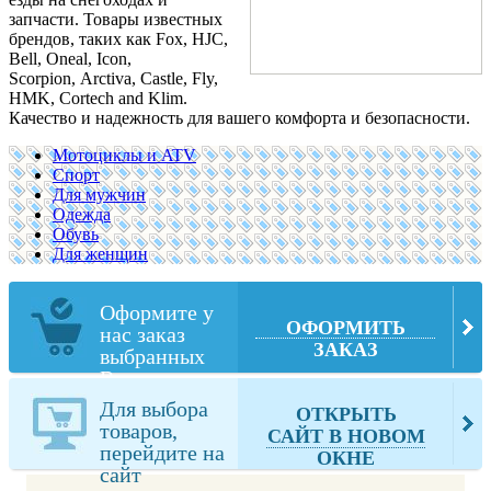
запчасти. Товары известных
брендов, таких как
Fox, HJC,
Bell, Oneal, Icon,
Scorpion,
Arctiva, Castle, Fly,
HMK, Cortech and Klim.
Качество и надежность для вашего комфорта и безопасности.
Мотоциклы и ATV
Спорт
Для мужчин
Одежда
Обувь
Для женщин
Оформите у
ОФОРМИТЬ
нас заказ
ЗАКАЗ
выбранных
Вами товаров
из
Для выбора
ОТКРЫТЬ
mxmegastore.com
товаров,
САЙТ В НОВОМ
перейдите на
ОКНЕ
сайт