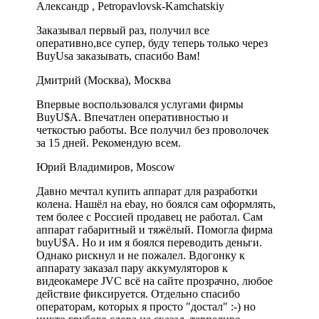
Александр , Petropavlovsk-Kamchatskiy
Заказывал первый раз, получил все
оперативно,все супер, буду теперь только через
BuyUsa заказывать, спасибо Вам!
Дмитрий (Москва), Москва
Впервые воспользовался услугами фирмы
BuyU$A. Впечатлен оперативностью и
четкостью работы. Все получил без проволочек
за 15 дней. Рекомендую всем.
Юрий Владимиров, Moscow
Давно мечтал купить аппарат для разработки
колена. Нашёл на ebay, но боялся сам оформлять,
тем более с Россией продавец не работал. Сам
аппарат габаритный и тяжёлый. Помогла фирма
buyU$A. Но и им я боялся переводить деньги.
Однако рискнул и не пожалел. Вдогонку к
аппарату заказал пару аккумуляторов к
видеокамере JVC всё на сайте прозрачно, любое
действие фиксируется. Отдельно спасибо
операторам, которых я просто "достал" :-) но