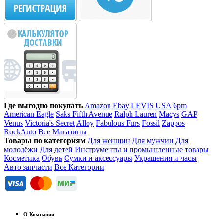
Где выгодно покупать
Amazon
Ebay
LEVIS USA
6pm
American Eagle
Saks Fifth Avenue
Ralph Lauren
Macys
GAP
Venus
Victoria's Secret
Alloy
Fabulous Furs
Fossil
Zappos
RockAuto
Все Магазины
Товары по категориям
Для женщин
Для мужчин
Для
молодёжи
Для детей
Инструменты и промышленные товары
Косметика
Обувь
Сумки и аксессуары
Украшения и часы
Авто запчасти
Все Категории
О Компании