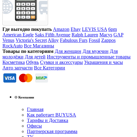
Где выгодно покупать
Amazon
Ebay
LEVIS USA
6pm
American Eagle
Saks Fifth Avenue
Ralph Lauren
Macys
GAP
Venus
Victoria's Secret
Alloy
Fabulous Furs
Fossil
Zappos
RockAuto
Все Магазины
Товары по категориям
Для женщин
Для мужчин
Для
молодёжи
Для детей
Инструменты и промышленные товары
Косметика
Обувь
Сумки и аксессуары
Украшения и часы
Авто запчасти
Все Категории
О Компании
Главная
Как работает BUYUSA
Тарифы и Доставка
Офисы
Партнерская программа
TV