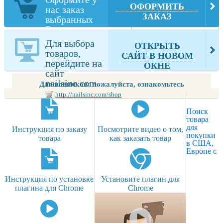
ОФОРМИТЬ
нас заказ
ЗАКАЗ
выбранных
Вами товаров
из
Для выбора
ОТКРЫТЬ
nailsinc.com
товаров,
САЙТ В НОВОМ
перейдите на
ОКНЕ
сайт
nailsinc.com
Для новичков: пожалуйста, ознакомьтесь
http://nailsinc.com/shop
Поиск
товара
для
Инструкция по заказу
Посмотрите видео о том,
покупки
товара
как заказать товар
в США,
Европе с
Инструкция по установке
Установите плагин для
плагина для Chrome
Chrome