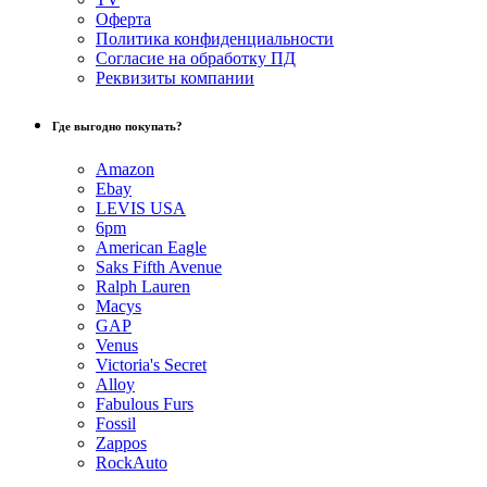
Оферта
Политика конфиденциальности
Согласие на обработку ПД
Реквизиты компании
Где выгодно покупать?
Amazon
Ebay
LEVIS USA
6pm
American Eagle
Saks Fifth Avenue
Ralph Lauren
Macys
GAP
Venus
Victoria's Secret
Alloy
Fabulous Furs
Fossil
Zappos
RockAuto