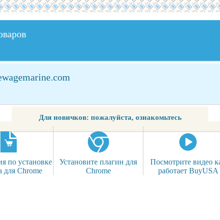
оваров
newagemarine.com
Для новичков: пожалуйста, ознакомьтесь
я по установке
Установите плагин для
Посмотрите видео к
а для Chrome
Chrome
работает BuyUSA