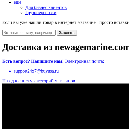
ещё
Для бизнес клиентов
Грузоперевозки
Если вы уже нашли товар в интернет-магазине - просто вставьт
Доставка из newagemarine.co
Есть вопрос?
Напишите нам!
Электронная почта:
support24x7@buyusa.ru
Назад к списку категорий магазинов