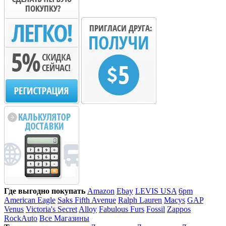
Где выгодно покупать
Amazon
Ebay
LEVIS USA
6pm
American Eagle
Saks Fifth Avenue
Ralph Lauren
Macys
GAP
Venus
Victoria's Secret
Alloy
Fabulous Furs
Fossil
Zappos
RockAuto
Все Магазины