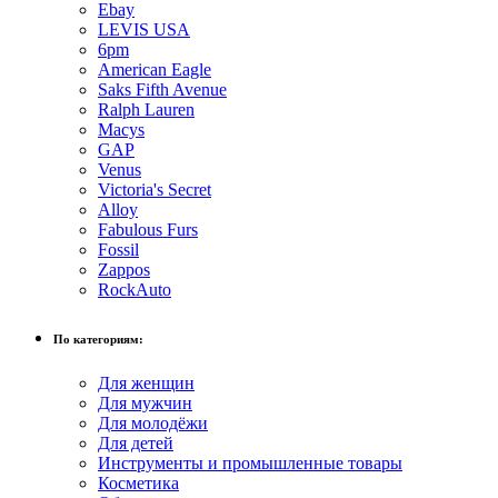
Ebay
LEVIS USA
6pm
American Eagle
Saks Fifth Avenue
Ralph Lauren
Macys
GAP
Venus
Victoria's Secret
Alloy
Fabulous Furs
Fossil
Zappos
RockAuto
По категориям:
Для женщин
Для мужчин
Для молодёжи
Для детей
Инструменты и промышленные товары
Косметика