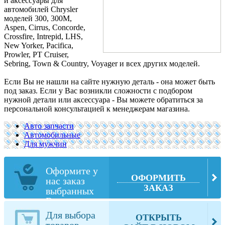
и аксессуары для
автомобилей Chrysler
моделей 300, 300M,
Aspen, Cirrus, Concorde,
Crossfire, Intrepid, LHS,
New Yorker, Pacifica,
Prowler, PT Cruiser,
Sebring, Town & Country, Voyager и всех других моделей.
Если Вы не нашли на сайте нужную деталь - она может быть
под заказ. Если у Вас возникли сложности с подбором
нужной детали или аксессуара - Вы можете обратиться за
персональной консультацией к менеджерам магазина.
Авто запчасти
Автомобильные
Для мужчин
Оформите у
ОФОРМИТЬ
нас заказ
ЗАКАЗ
выбранных
Вами товаров
из
Для выбора
ОТКРЫТЬ
newchryslerparts.com
товаров,