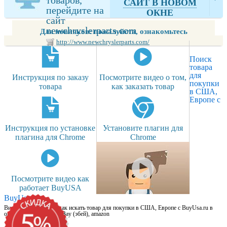
САЙТ В НОВОМ
перейдите на
ОКНЕ
сайт
newchryslerparts.com
Для новичков: пожалуйста, ознакомьтесь
http://www.newchryslerparts.com/
Поиск
товара
для
Инструкция по заказу
Посмотрите видео о том,
покупки
товара
как заказать товар
в США,
Европе с
Инструкция по установке
Установите плагин для
плагина для Chrome
Chrome
Посмотрите видео как
работает BuyUSA
BuyUsa.ru
Видео для новичков: как искать товар для покупки в США, Европе с BuyUsa.ru в
онлайн магазинах, на eBay (эбей), amazon