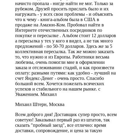
начисто пропала - нигде найти не мог. Только за
рубежом. Друзей просить прислать было и их
нагружать - у всех свои проблемы - и объяснять
что к чему - книга-альбом была в США в
продаже на Амазон-Ком. Пробовал найти в
Интернете отечественных посредников по
покупке и пересылке . Альбом стоит 12 долларов
а пересылка у тех у кого я видел, а не так много
предложений - по 50-70 долларов. Здесь же за 5
коллективная пересылка. Так же можно заказать
то, что нужно и из Европы. Работники весьма
любезны, очень помогли мне в оформлении
заказа и отслеживании стадий, и как произвести
оплату: разными путями: как удобно - лучший на
счет Яндекс-Денег - очень просто. Спасибо
большой всем. Хочется пожелать всяческих
успехов и стабильного на нашем рынке. с
Уважением. Михаил
Михаил Штерн, Москва
Всем доброго дня! Доставщик супер просто, всем
советую! Заказывал первый раз из штатов, так
сказать "пробный заезд", все отлично: время
доставки, сопровождение, и цена за такую