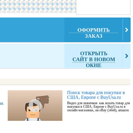
ОФОРМИТЬ
ЗАКАЗ
ОТКРЫТЬ
САЙТ В НОВОМ
ОКНЕ
Поиск товара для покупки в
США, Европе с BuyUsa.ru
ак
Видео для новичков: как искать товар для
покупки в США, Европе с BuyUsa.ru в
онлайн магазинах, на eBay (эбей), amazon