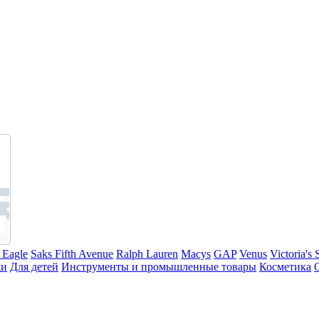
 Eagle
Saks Fifth Avenue
Ralph Lauren
Macys
GAP
Venus
Victoria's 
жи
Для детей
Инструменты и промышленные товары
Косметика