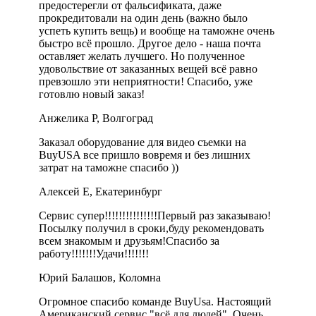
предостерегли от фальсификата, даже
прокредитовали на один день (важно было
успеть купить вещь) и вообще на таможне очень
быстро всё прошло. Другое дело - наша почта
оставляет желать лучшего. Но полученное
удовольствие от заказанных вещей всё равно
превзошло эти неприятности! Спасибо, уже
готовлю новый заказ!
Анжелика Р, Волгоград
Заказал оборудование для видео съемки на
BuyUSA все пришло вовремя и без лишних
затрат на таможне спасибо ))
Алексей Е, Екатеринбург
Сервис супер!!!!!!!!!!!!!!!Первый раз заказываю!
Посылку получил в сроки,буду рекомендовать
всем знакомым и друзьям!Спасибо за
работу!!!!!!!Удачи!!!!!!!
Юрий Балашов, Коломна
Огромное спасибо команде BuyUsa. Настоящий
Американский сервис "всё для людей". Очень