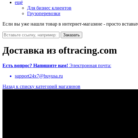
ещё
Для бизнес клиентов
Грузоперевозки
Если вы уже нашли товар в интернет-магазине - просто вставьт
Доставка из oftracing.com
Есть вопрос?
Напишите нам!
Электронная почта:
support24x7@buyusa.ru
Назад к списку категорий магазинов