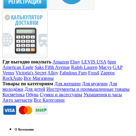
Где выгодно покупать
Amazon
Ebay
LEVIS USA
6pm
American Eagle
Saks Fifth Avenue
Ralph Lauren
Macys
GAP
Venus
Victoria's Secret
Alloy
Fabulous Furs
Fossil
Zappos
RockAuto
Все Магазины
Товары по категориям
Для женщин
Для мужчин
Для
молодёжи
Для детей
Инструменты и промышленные товары
Косметика
Обувь
Сумки и аксессуары
Украшения и часы
Авто запчасти
Все Категории
О Компании