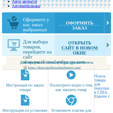
Авто запчасти
Автомобильные
Оформите у
ОФОРМИТЬ
нас заказ
ЗАКАЗ
выбранных
Вами товаров
из
Для выбора
ОТКРЫТЬ
shop.pacifictoolandgauge.com
товаров,
САЙТ В НОВОМ
перейдите на
ОКНЕ
сайт
shop.pacifictoolandgauge.com
Для новичков: пожалуйста, ознакомьтесь
https://shop.pacifictoolandgauge.com/
Поиск
товара
для
Инструкция по заказу
Посмотрите видео о том,
покупки
товара
как заказать товар
в США,
Европе с
Инструкция по установке
Установите плагин для