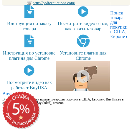
http://policeauctions.com/
Поиск
товара
для
Инструкция по заказу
Посмотрите видео о том,
покупки
товара
как заказать товар
в США,
Европе с
Инструкция по установке
Установите плагин для
плагина для Chrome
Chrome
Посмотрите видео как
работает BuyUSA
BuyUsa.ru
Видео для новичков: как искать товар для покупки в США, Европе с BuyUsa.ru в
онлайн магазинах, на eBay (эбей), amazon