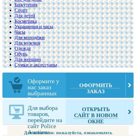
Бижутерия
Спорт
Для детей
Косметика
Украшения и часы
Часы
Для молодёжи
Для мужчин
Одежда
Обувь
Для женщин
Сумки и аксессуары
Оформите у
ОФОРМИТЬ
нас заказ
ЗАКАЗ
выбранных
Вами товаров
из Police
Для выбора
ОТКРЫТЬ
Auctions
товаров,
САЙТ В НОВОМ
перейдите на
ОКНЕ
сайт Police
Auctions
Для новичков: пожалуйста, ознакомьтесь