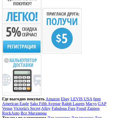
Где выгодно покупать
Amazon
Ebay
LEVIS USA
6pm
American Eagle
Saks Fifth Avenue
Ralph Lauren
Macys
GAP
Venus
Victoria's Secret
Alloy
Fabulous Furs
Fossil
Zappos
RockAuto
Все Магазины
Товары по категориям
Для женщин
Для мужчин
Для