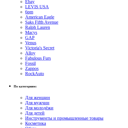
Ebay
LEVIS USA
6pm
American Eagle
Saks Fifth Avenue
Ralph Lauren
Macys
GAP
Venus
Victoria's Secret
Alloy
Fabulous Furs
Fossil
Zappos
RockAuto
По категориям:
Для женщин
Для мужчин
Для молодёжи
Для детей
Инструменты и промышленные товары
Косметика