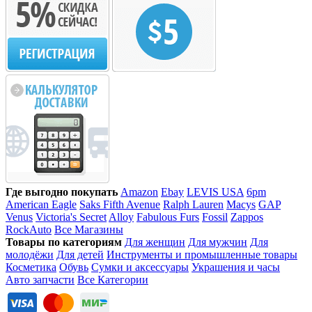
Где выгодно покупать
Amazon
Ebay
LEVIS USA
6pm
American Eagle
Saks Fifth Avenue
Ralph Lauren
Macys
GAP
Venus
Victoria's Secret
Alloy
Fabulous Furs
Fossil
Zappos
RockAuto
Все Магазины
Товары по категориям
Для женщин
Для мужчин
Для
молодёжи
Для детей
Инструменты и промышленные товары
Косметика
Обувь
Сумки и аксессуары
Украшения и часы
Авто запчасти
Все Категории