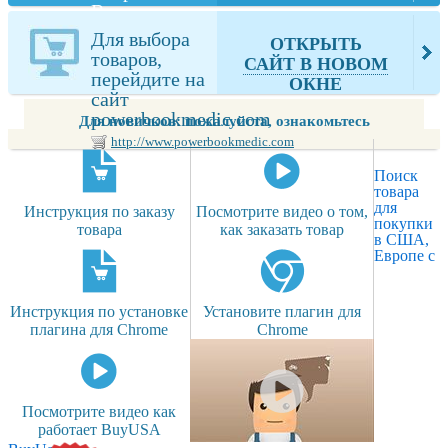
Вами товаров
из
Для выбора
ОТКРЫТЬ
powerbookmedic.com
товаров,
САЙТ В НОВОМ
перейдите на
ОКНЕ
сайт
powerbookmedic.com
Для новичков: пожалуйста, ознакомьтесь
http://www.powerbookmedic.com
Поиск
товара
для
Инструкция по заказу
Посмотрите видео о том,
покупки
товара
как заказать товар
в США,
Европе с
Инструкция по установке
Установите плагин для
плагина для Chrome
Chrome
Посмотрите видео как
работает BuyUSA