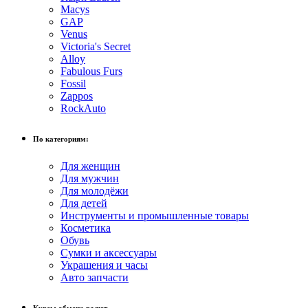
Macys
GAP
Venus
Victoria's Secret
Alloy
Fabulous Furs
Fossil
Zappos
RockAuto
По категориям:
Для женщин
Для мужчин
Для молодёжи
Для детей
Инструменты и промышленные товары
Косметика
Обувь
Сумки и аксессуары
Украшения и часы
Авто запчасти
Курсы обмена валют