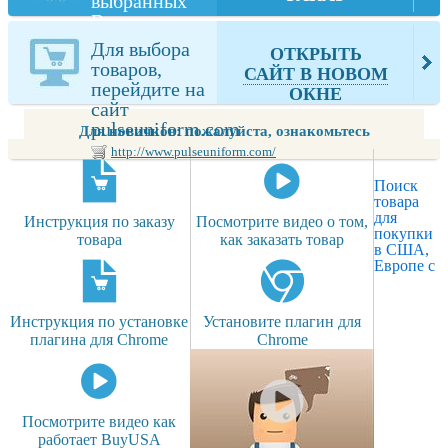
выбранных
Вами товаров
из
Для выбора
ОТКРЫТЬ
pulseuniform.com
товаров,
САЙТ В НОВОМ
перейдите на
ОКНЕ
сайт
pulseuniform.com
Для новичков: пожалуйста, ознакомьтесь
http://www.pulseuniform.com/
Поиск
товара
для
Инструкция по заказу
Посмотрите видео о том,
покупки
товара
как заказать товар
в США,
Европе с
Инструкция по установке
Установите плагин для
плагина для Chrome
Chrome
Посмотрите видео как
работает BuyUSA