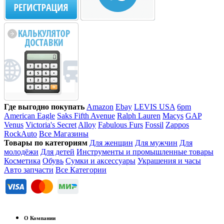
Где выгодно покупать
Amazon
Ebay
LEVIS USA
6pm
American Eagle
Saks Fifth Avenue
Ralph Lauren
Macys
GAP
Venus
Victoria's Secret
Alloy
Fabulous Furs
Fossil
Zappos
RockAuto
Все Магазины
Товары по категориям
Для женщин
Для мужчин
Для
молодёжи
Для детей
Инструменты и промышленные товары
Косметика
Обувь
Сумки и аксессуары
Украшения и часы
Авто запчасти
Все Категории
О Компании