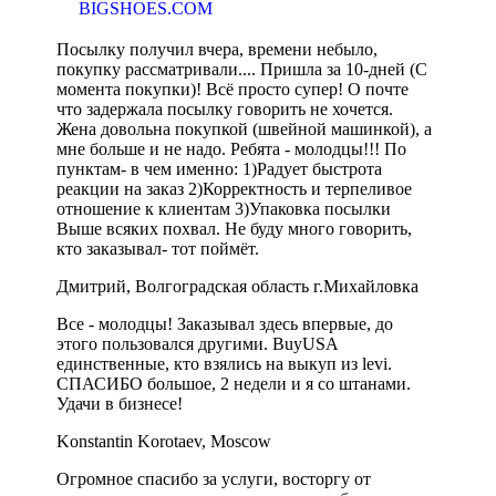
BIGSHOES.COM
Посылку получил вчера, времени небыло,
покупку рассматривали.... Пришла за 10-дней (С
момента покупки)! Всё просто супер! О почте
что задержала посылку говорить не хочется.
Жена довольна покупкой (швейной машинкой), а
мне больше и не надо. Ребята - молодцы!!! По
пунктам- в чем именно: 1)Радует быстрота
реакции на заказ 2)Корректность и терпеливое
отношение к клиентам 3)Упаковка посылки
Выше всяких похвал. Не буду много говорить,
кто заказывал- тот поймёт.
Дмитрий, Волгоградская область г.Михайловка
Все - молодцы! Заказывал здесь впервые, до
этого пользовался другими. BuyUSA
единственные, кто взялись на выкуп из levi.
СПАСИБО большое, 2 недели и я со штанами.
Удачи в бизнесе!
Konstantin Korotaev, Moscow
Огромное спасибо за услуги, восторгу от