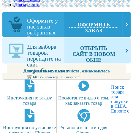
Для мужчин
Оформите у
ОФОРМИТЬ
нас заказ
ЗАКАЗ
выбранных
Вами товаров
из
Для выбора
ОТКРЫТЬ
roguefitness.com
товаров,
САЙТ В НОВОМ
перейдите на
ОКНЕ
сайт
roguefitness.com
Для новичков: пожалуйста, ознакомьтесь
https://www.roguefitness.com/
Поиск
товара
для
Инструкция по заказу
Посмотрите видео о том,
покупки
товара
как заказать товар
в США,
Европе с
Инструкция по установке
Установите плагин для
плагина для Chrome
Chrome