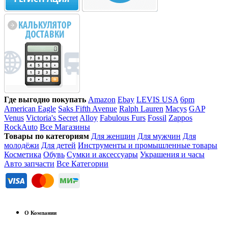
Где выгодно покупать
Amazon
Ebay
LEVIS USA
6pm
American Eagle
Saks Fifth Avenue
Ralph Lauren
Macys
GAP
Venus
Victoria's Secret
Alloy
Fabulous Furs
Fossil
Zappos
RockAuto
Все Магазины
Товары по категориям
Для женщин
Для мужчин
Для
молодёжи
Для детей
Инструменты и промышленные товары
Косметика
Обувь
Сумки и аксессуары
Украшения и часы
Авто запчасти
Все Категории
О Компании