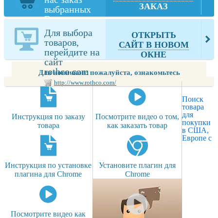
ЗАКАЗ
выбранных
Вами товаров
из rothco.com
Для выбора
ОТКРЫТЬ
товаров,
САЙТ В НОВОМ
перейдите на
ОКНЕ
сайт
rothco.com
Для новичков: пожалуйста, ознакомьтесь
http://www.rothco.com/
Поиск
товара
для
Инструкция по заказу
Посмотрите видео о том,
покупки
товара
как заказать товар
в США,
Европе с
Инструкция по установке
Установите плагин для
плагина для Chrome
Chrome
Посмотрите видео как