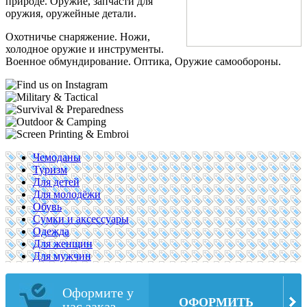
природе. Оружие, запчасти для
оружия, оружейные детали.
Охотничье снаряжение. Ножи,
холодное оружие и инструменты.
Военное обмундирование. Оптика, Оружие самообороны.
Чемоданы
Туризм
Для детей
Для молодёжи
Обувь
Сумки и аксессуары
Одежда
Для женщин
Для мужчин
Оформите у
ОФОРМИТЬ
нас заказ