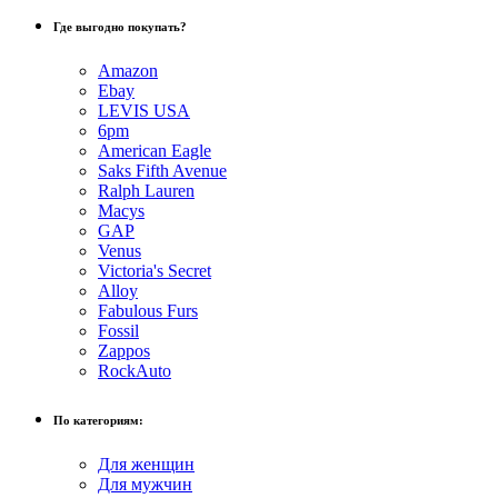
Где выгодно покупать?
Amazon
Ebay
LEVIS USA
6pm
American Eagle
Saks Fifth Avenue
Ralph Lauren
Macys
GAP
Venus
Victoria's Secret
Alloy
Fabulous Furs
Fossil
Zappos
RockAuto
По категориям:
Для женщин
Для мужчин