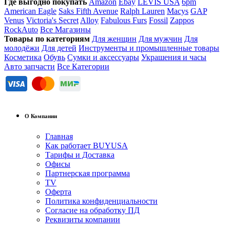
Где выгодно покупать
Amazon
Ebay
LEVIS USA
6pm
American Eagle
Saks Fifth Avenue
Ralph Lauren
Macys
GAP
Venus
Victoria's Secret
Alloy
Fabulous Furs
Fossil
Zappos
RockAuto
Все Магазины
Товары по категориям
Для женщин
Для мужчин
Для
молодёжи
Для детей
Инструменты и промышленные товары
Косметика
Обувь
Сумки и аксессуары
Украшения и часы
Авто запчасти
Все Категории
О Компании
Главная
Как работает BUYUSA
Тарифы и Доставка
Офисы
Партнерская программа
TV
Оферта
Политика конфиденциальности
Согласие на обработку ПД
Реквизиты компании