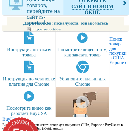
ОТКРЫТЬ
товаров,
САЙТ В НОВОМ
перейдите на
ОКНЕ
сайт rs-
sports.de
Для новичков: пожалуйста, ознакомьтесь
http://rs-sports.de/
Поиск
товара
для
Инструкция по заказу
Посмотрите видео о том,
покупки
товара
как заказать товар
в США,
Европе с
Инструкция по установке
Установите плагин для
плагина для Chrome
Chrome
Посмотрите видео как
работает BuyUSA
BuyUsa.ru
Видео для новичков: как искать товар для покупки в США, Европе с BuyUsa.ru в
онлайн магазинах, на eBay (эбей), amazon