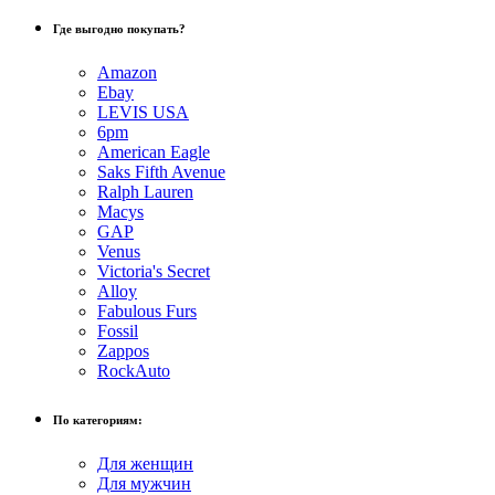
Где выгодно покупать?
Amazon
Ebay
LEVIS USA
6pm
American Eagle
Saks Fifth Avenue
Ralph Lauren
Macys
GAP
Venus
Victoria's Secret
Alloy
Fabulous Furs
Fossil
Zappos
RockAuto
По категориям:
Для женщин
Для мужчин