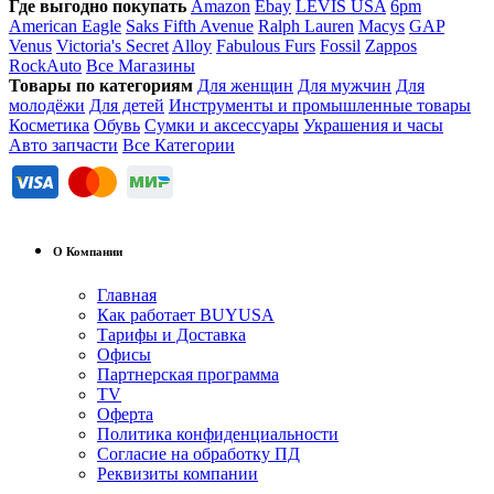
Где выгодно покупать
Amazon
Ebay
LEVIS USA
6pm
American Eagle
Saks Fifth Avenue
Ralph Lauren
Macys
GAP
Venus
Victoria's Secret
Alloy
Fabulous Furs
Fossil
Zappos
RockAuto
Все Магазины
Товары по категориям
Для женщин
Для мужчин
Для
молодёжи
Для детей
Инструменты и промышленные товары
Косметика
Обувь
Сумки и аксессуары
Украшения и часы
Авто запчасти
Все Категории
О Компании
Главная
Как работает BUYUSA
Тарифы и Доставка
Офисы
Партнерская программа
TV
Оферта
Политика конфиденциальности
Согласие на обработку ПД
Реквизиты компании