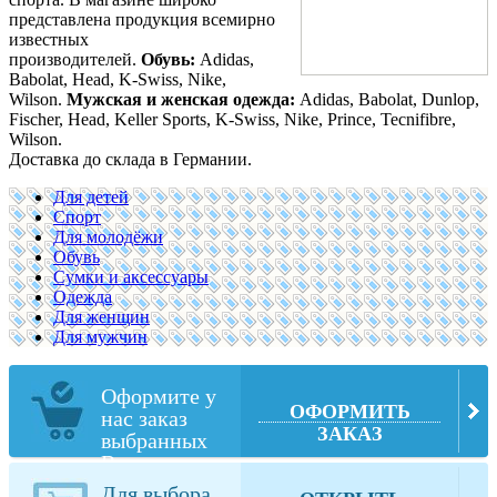
представлена продукция всемирно
известных
производителей.
Обувь
:
Adidas,
Babolat, Head, K-Swiss, Nike,
Wilson.
Мужская
и
женская
одежда
:
Adidas, Babolat, Dunlop,
Fischer, Head, Keller Sports, K-Swiss, Nike, Prince, Tecnifibre,
Wilson.
Доставка до склада в Германии.
Для детей
Спорт
Для молодёжи
Обувь
Сумки и аксессуары
Одежда
Для женщин
Для мужчин
Оформите у
ОФОРМИТЬ
нас заказ
ЗАКАЗ
выбранных
Вами товаров
из rs-sports.de
Для выбора