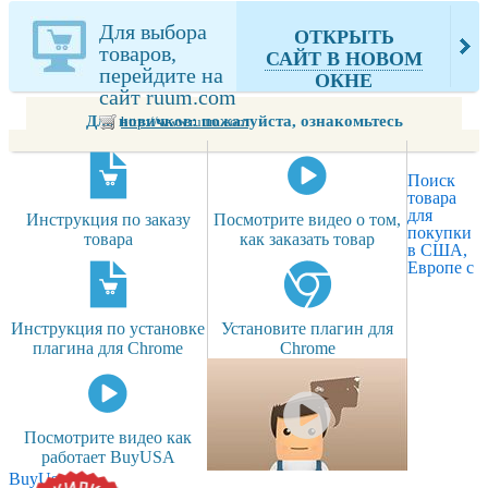
Вами товаров
из ruum.com
Для выбора
ОТКРЫТЬ
товаров,
САЙТ В НОВОМ
перейдите на
ОКНЕ
сайт ruum.com
Для новичков: пожалуйста, ознакомьтесь
http://www.ruum.com
Поиск
товара
для
Инструкция по заказу
Посмотрите видео о том,
покупки
товара
как заказать товар
в США,
Европе с
Инструкция по установке
Установите плагин для
плагина для Chrome
Chrome
Посмотрите видео как
работает BuyUSA
BuyUsa.ru