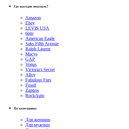
Где выгодно покупать?
Amazon
Ebay
LEVIS USA
6pm
American Eagle
Saks Fifth Avenue
Ralph Lauren
Macys
GAP
Venus
Victoria's Secret
Alloy
Fabulous Furs
Fossil
Zappos
RockAuto
По категориям:
Для женщин
Для мужчин