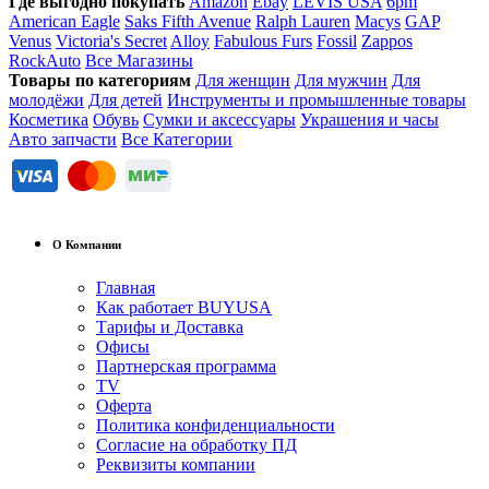
Где выгодно покупать
Amazon
Ebay
LEVIS USA
6pm
American Eagle
Saks Fifth Avenue
Ralph Lauren
Macys
GAP
Venus
Victoria's Secret
Alloy
Fabulous Furs
Fossil
Zappos
RockAuto
Все Магазины
Товары по категориям
Для женщин
Для мужчин
Для
молодёжи
Для детей
Инструменты и промышленные товары
Косметика
Обувь
Сумки и аксессуары
Украшения и часы
Авто запчасти
Все Категории
О Компании
Главная
Как работает BUYUSA
Тарифы и Доставка
Офисы
Партнерская программа
TV
Оферта
Политика конфиденциальности
Согласие на обработку ПД
Реквизиты компании